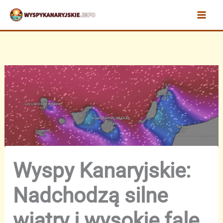
Przejdź
do
treści
Wyspy Kanaryjskie:
Nadchodzą silne
wiatry i wysokie fale