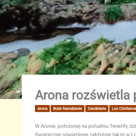
Arona rozświetla 
Arona
Boże Narodzenie
Candelaria
Los Cristiano
W Aronie, położonej na południu Tenerify, d
Świąteczne oświetlenie zabłyśnie także w Los 