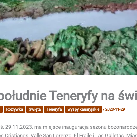
południe Teneryfy na św
s
Rozrywka
Święta
Teneryfa
wyspy kanaryjskie
/
2023-11-29
ziś, 29.11.2023, ma miejsce inauguracja sezonu bożonarodze
Cristianos, Valle San Lorenzo, El Fraile i Las Galletas. Mias