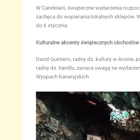
W Candelarii, świąteczne wydarzenia rozpocz
zachęca do wspierania lokalnych sklepów. W
do 6 stycznia.
Kulturalne akcenty świątecznych obchodów
David Quintero, radny ds. kultury w Aronie,
radny ds. handlu, zwraca uwagę na wydarzen
Wyspach Kanaryjskich.