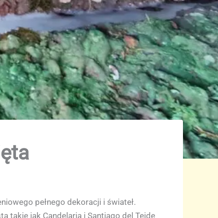
ięta
niowego pełnego dekoracji i świateł.
ta takie jak Candelaria i Santiago del Teide