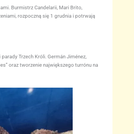
i. Burmistrz Candelarii, Mari Brito,
niami, rozpoczną się 1 grudnia i potrwają
i parady Trzech Króli. Germán Jiménez,
es” oraz tworzenie największego turrónu na