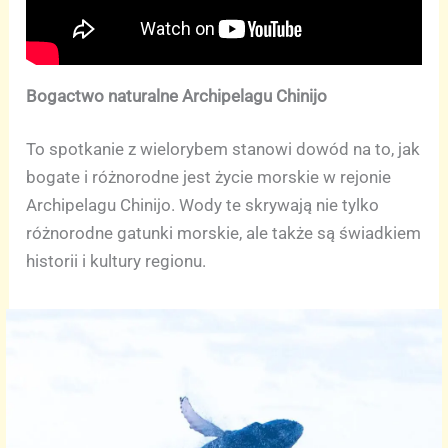
Bogactwo naturalne Archipelagu Chinijo
To spotkanie z wielorybem stanowi dowód na to, jak
bogate i różnorodne jest życie morskie w rejonie
Archipelagu Chinijo. Wody te skrywają nie tylko
różnorodne gatunki morskie, ale także są świadkiem
historii i kultury regionu.