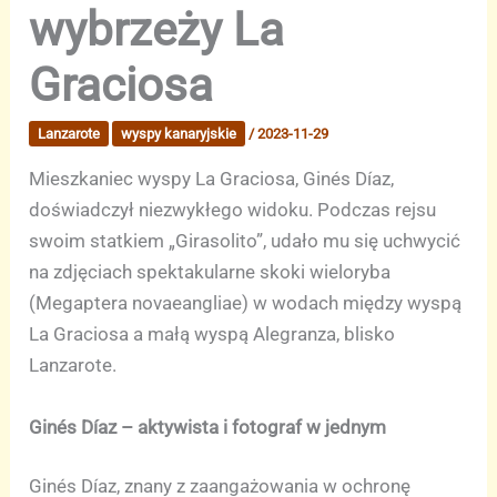
wybrzeży La
Graciosa
Lanzarote
wyspy kanaryjskie
/
2023-11-29
Mieszkaniec wyspy La Graciosa, Ginés Díaz,
doświadczył niezwykłego widoku. Podczas rejsu
swoim statkiem „Girasolito”, udało mu się uchwycić
na zdjęciach spektakularne skoki wieloryba
(Megaptera novaeangliae) w wodach między wyspą
La Graciosa a małą wyspą Alegranza, blisko
Lanzarote.
Ginés Díaz – aktywista i fotograf w jednym
Ginés Díaz, znany z zaangażowania w ochronę