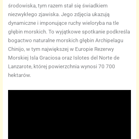
środowiska, tym razem stał się świadkiem
niezwykłego zjawiska. Jego zdjęcia ukazują
dynamiczne i imponujące ruchy wieloryba na tle
głębin morskich. To wyjątkowe spotkanie podkreśla
bogactwo naturalne morskich głębin Archipelagu
Chinijo, w tym największej w Europie Rezerwy
Morskiej Isla Graciosa oraz Islotes del Norte de
Lanzarote, której powierzchnia wynosi 70 700
hektarów.