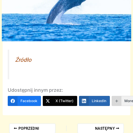
Źródło
Udostępnij innym przez:
Facebook
X (Twitter)
LinkedIn
Mor
POPRZEDNI
NASTĘPNY