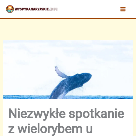
Przejdź
do
treści
Niezwykłe spotkanie
z wielorybem u