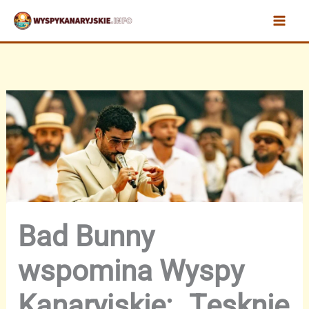
Przejdź
do
treści
Bad Bunny
wspomina Wyspy
Kanaryjskie: „Tęsknię