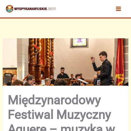
Przejdź
do
treści
Międzynarodowy
Festiwal Muzyczny
Aguere – muzyka w