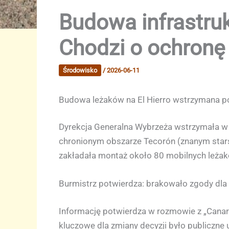
Budowa infrastruk
Chodzi o ochronę
Środowisko
/
2026-06-11
Budowa leżaków na El Hierro wstrzymana p
Dyrekcja Generalna Wybrzeża wstrzymała w ś
chronionym obszarze Tecorón (znanym stars
zakładała montaż około 80 mobilnych leżakó
Burmistrz potwierdza: brakowało zgody dla
Informację potwierdza w rozmowie z „Canaria
kluczowe dla zmiany decyzji było publiczne