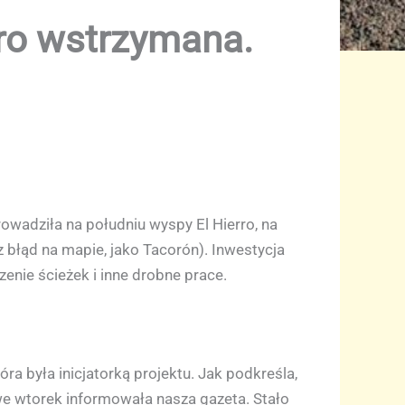
rro wstrzymana.
owadziła na południu wyspy El Hierro, na
błąd na mapie, jako Tacorón). Inwestycja
nie ścieżek i inne drobne prace.
ra była inicjatorką projektu. Jak podkreśla,
we wtorek informowała nasza gazeta. Stało