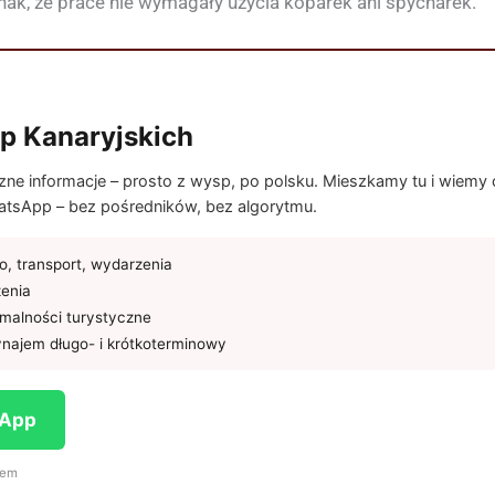
nak, że prace nie wymagały użycia koparek ani spycharek.
p Kanaryjskich
e informacje – prosto z wysp, po polsku. Mieszkamy tu i wiemy co
tsApp – bez pośredników, bez algorytmu.
, transport, wydarzenia
żenia
rmalności turystyczne
najem długo- i krótkoterminowy
sApp
iem