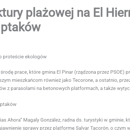
tury plażowej na El Hie
 ptaków
o proteście ekologów
rodę prace, które gmina El Pinar (rządzona przez PSOE) pr
zym mieszkańcom również jako Tecorone, a ostatnio, przez 
w z parasolami na betonowych platformach, a także wytycze
 ptaków
s Ahora” Magaly González, radna ds. turystyki w gminie, któ
 ujawnienie sprawy przez platformę Salvar Tacorón, o czym 