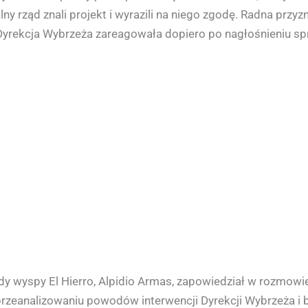
lny rząd znali projekt i wyrazili na niego zgodę. Radna prz
„Dyrekcja Wybrzeża zareagowała dopiero po nagłośnieniu s
y wyspy El Hierro, Alpidio Armas, zapowiedział w rozmowie
przeanalizowaniu powodów interwencji Dyrekcji Wybrzeża 