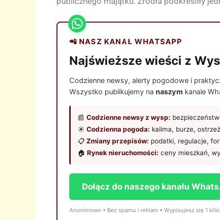
publicznego majątku. Źródła podkreśliły jed
📲 NASZ KANAŁ WHATSAPP
Najświeższe wieści z Wys
Codzienne newsy, alerty pogodowe i praktyczn
Wszystko publikujemy na
naszym
kanale Wha
📰
Codzienne newsy z wysp:
bezpieczeństwo
☀️
Codzienna pogoda:
kalima, burze, ostrze
📋
Zmiany przepisów:
podatki, regulacje, fo
🏠
Rynek nieruchomości:
ceny mieszkań, wy
Dołącz do naszego kanału What
Anonimowo • Bez spamu i reklam • Wypisujesz się 1 klik