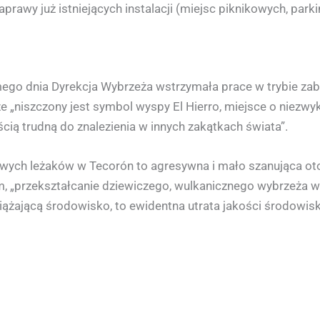
rawy już istniejących instalacji (miejsc piknikowych, parki
mego dnia Dyrekcja Wybrzeża wstrzymała prace w trybie zab
e „niszczony jest symbol wyspy El Hierro, miejsce o niezwyk
ością trudną do znalezienia w innych zakątkach świata”.
wych leżaków w Tecorón to agresywna i mało szanująca oto
m, „przekształcanie dziewiczego, wulkanicznego wybrzeża w
ciążającą środowisko, to ewidentna utrata jakości środowiska