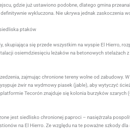
ejscu, gdzie już ustawiono podobne, dlatego gmina przeanali
st definitywnie wykluczona. Nie ukrywa jednak zaskoczenia
 siedliska ptaków
y, skupiająca się przede wszystkim na wyspie El Hierro, r
alacji osiemdziesięciu leżaków na betonowych stelażach z 
rzedzenia, zajmując chronione tereny wolne od zabudowy. 
wysypuje żwir na wydmowy piasek (jable), aby wytyczyć ścież
na platformie Tecorón znajduje się kolonia burzyków szarych 
zone jest siedlisko chronionej paproci – nasięźrzała pospo
bastionów na El Hierro. Ze względu na te poważne szkody dl