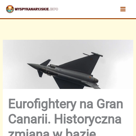
Przejdź
do
treści
Eurofightery na Gran
Canarii. Historyczna
zmiana w bazie