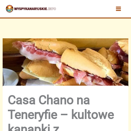
Przejdź
do
treści
Casa Chano na
Teneryfie – kultowe
kanapki z