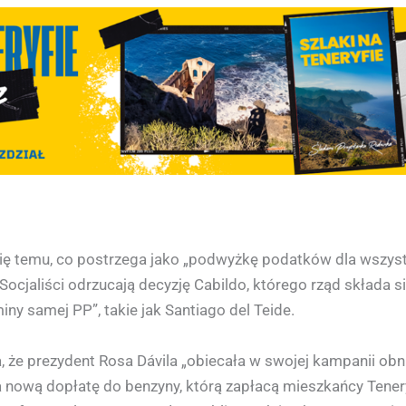
ię temu, co postrzega jako „podwyżkę podatków dla wszys
cjaliści odrzucają decyzję Cabildo, którego rząd składa się
ny samej PP”, takie jak Santiago del Teide.
, że prezydent Rosa Dávila „obiecała w swojej kampanii obn
ada nową dopłatę do benzyny, którą zapłacą mieszkańcy Tene