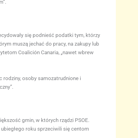
m”.
ecydowały się podnieść podatki tym, którzy
órym muszą jechać do pracy, na zakupy lub
orytetom Coalición Canaria, „nawet wbrew
 rodziny, osoby samozatrudnione i
czny”.
większość gmin, w których rządzi PSOE.
u ubiegłego roku sprzeciwili się centom