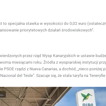
st to specjalna stawka w wysokości do 0,02 euro (ostatecznie 
ansowanie priorytetowych działań środowiskowych”.
atwierdzonych przez rząd Wysp Kanaryjskich w ustawie budż
dwoma miesiącami roku. Źródła z wyspiarskiej instytucji prz
ie PSOE rządzi z Nueva Canarias, a dochód, „nieco poniżej p
acional del Teide”. Szacuje się, że stała taryfa na Teneryfi