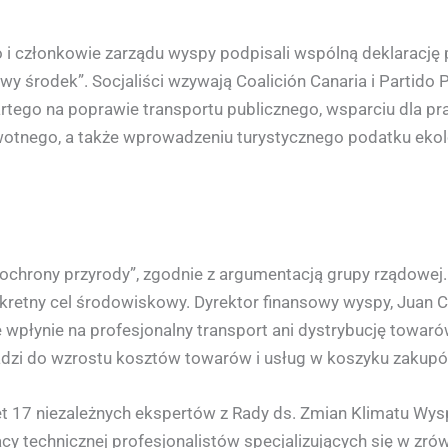
o i członkowie zarządu wyspy podpisali wspólną deklarację p
iwy środek”. Socjaliści wzywają Coalición Canaria i Partido
tego na poprawie transportu publicznego, wsparciu dla p
rwotnego, a także wprowadzeniu turystycznego podatku eko
u ochrony przyrody”, zgodnie z argumentacją grupy rządowej
nkretny cel środowiskowy. Dyrektor finansowy wyspy, Juan Ca
e wpłynie na profesjonalny transport ani dystrybucję towa
dzi do wzrostu kosztów towarów i usług w koszyku zakupó
 17 niezależnych ekspertów z Rady ds. Zmian Klimatu Wysp 
racy technicznej profesjonalistów specjalizujących się w z