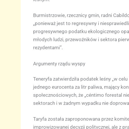
Burmistrzowie, rzecznicy gmin, radni Cabild
„ponieważ jest to regresywny i niesprawiedl
progresywnego podatku ekologicznego opar
młodych ludzi, przewoźników i sektora pie
rezydentami”.
Argumenty rządu wyspy
Teneryfa zatwierdziła podatek leśny „w cel
jednego eurocenta za litr paliwa, mający ko
społecznościowych, że „céntimo forestal ni
sektorach i w żadnym wypadku nie doprowa
Taryfa została zaproponowana przez komitet
improwizowanej decyzji politycznej, ale z p