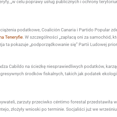
ryfy, „w celu poprawy usług publicznych i ochrony terytoriu
ciążenia podatkowe, Coalición Canaria i Partido Popular zd
na Teneryfie
. W szczególności „zapłacą oni za samochód, kt
zja ta pokazuje „podporządkowanie się” Partii Ludowej pri
dza Cabildo na ścieżkę niesprawiedliwych podatków, karząc
gresywnych środków fiskalnych, takich jak podatek ekologi
bywateli, zarzuty przeciwko céntimo forestal przedstawiła 
ntejo, złożyły wnioski po terminie. Socjaliści już we wrześni