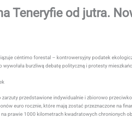
na Teneryfie od jutra. N
iązuje céntimo forestal – kontrowersyjny podatek ekologicz
do wywołała burzliwą debatę polityczną i protesty mieszka
ek
o zarzuty przedstawione indywidualnie i zbiorowo przeci
lionów euro rocznie, które mają zostać przeznaczone na fin
ia na prawie 1000 kilometrach kwadratowych chronionych o