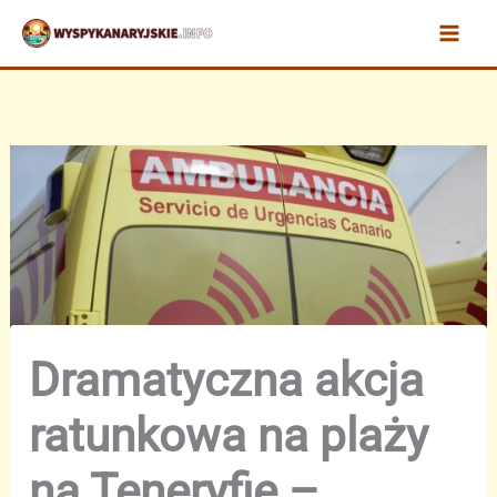
Przejdź
do
treści
Dramatyczna akcja
ratunkowa na plaży
na Teneryfie –