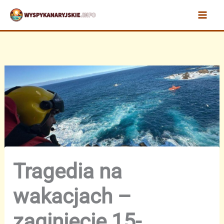
Przejdź
do
treści
Tragedia na
wakacjach –
zaginięcie 15-