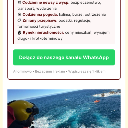
📰
Codzienne newsy z wysp:
bezpieczeństwo,
transport, wydarzenia
☀️
Codzienna pogoda:
kalima, burze, ostrzeżenia
📋
Zmiany przepisów:
podatki, regulacje,
formalności turystyczne
🏠
Rynek nieruchomości:
ceny mieszkań, wynajem
długo- i krótkoterminowy
Dołącz do naszego kanału WhatsApp
Anonimowo • Bez spamu i reklam • Wypisujesz się 1 klikiem