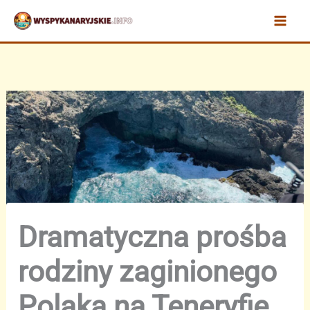
Przejdź
do
treści
Dramatyczna prośba
rodziny zaginionego
Polaka na Teneryfie