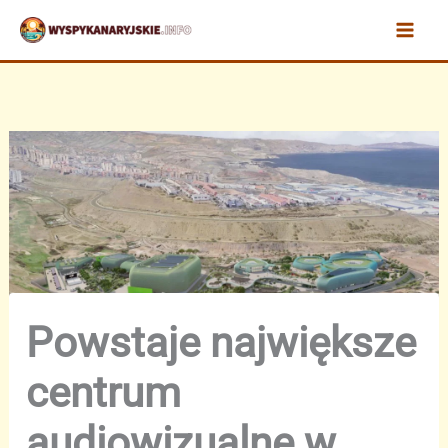
Przejdź
do
treści
Powstaje największe
centrum
audiowizualne w