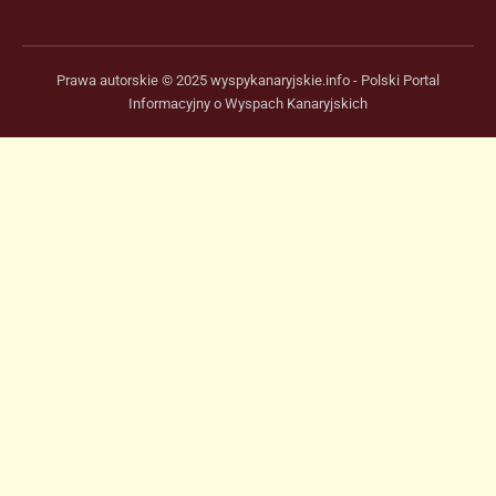
Prawa autorskie © 2025 wyspykanaryjskie.info - Polski Portal
Informacyjny o Wyspach Kanaryjskich