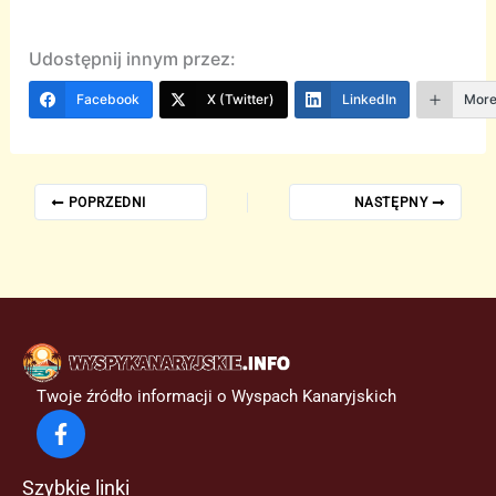
Udostępnij innym przez:
Facebook
X (Twitter)
LinkedIn
Mor
POPRZEDNI
NASTĘPNY
Twoje źródło informacji o Wyspach Kanaryjskich
Szybkie linki