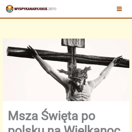
Przejdź
do
treści
Msza Święta po
polsku na Wielkanoc