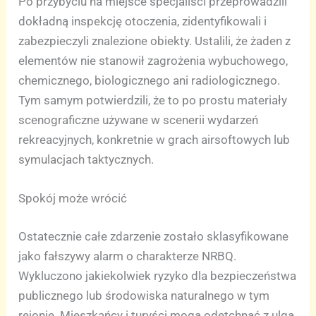
Po przybyciu na miejsce specjaliści przeprowadzili
dokładną inspekcję otoczenia, zidentyfikowali i
zabezpieczyli znalezione obiekty. Ustalili, że żaden z
elementów nie stanowił zagrożenia wybuchowego,
chemicznego, biologicznego ani radiologicznego.
Tym samym potwierdzili, że to po prostu materiały
scenograficzne używane w scenerii wydarzeń
rekreacyjnych, konkretnie w grach airsoftowych lub
symulacjach taktycznych.
Spokój może wrócić
Ostatecznie całe zdarzenie zostało sklasyfikowane
jako fałszywy alarm o charakterze NRBQ.
Wykluczono jakiekolwiek ryzyko dla bezpieczeństwa
publicznego lub środowiska naturalnego w tym
rejonie. Mieszkańcy i turyści mogą odetchnąć z ulgą