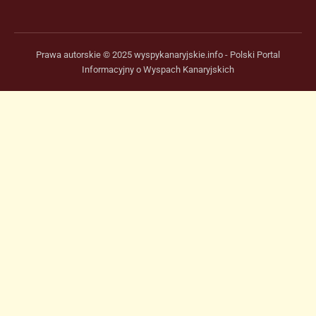
Prawa autorskie © 2025 wyspykanaryjskie.info - Polski Portal
Informacyjny o Wyspach Kanaryjskich