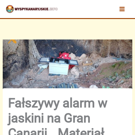
Przejdź
do
treści
Fałszywy alarm w
jaskini na Gran
Canarii. „Materiał