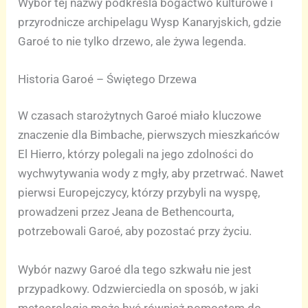
Wybór tej nazwy podkreśla bogactwo kulturowe i
przyrodnicze archipelagu Wysp Kanaryjskich, gdzie
Garoé to nie tylko drzewo, ale żywa legenda.
Historia Garoé – Świętego Drzewa
W czasach starożytnych Garoé miało kluczowe
znaczenie dla Bimbache, pierwszych mieszkańców
El Hierro, którzy polegali na jego zdolności do
wychwytywania wody z mgły, aby przetrwać. Nawet
pierwsi Europejczycy, którzy przybyli na wyspę,
prowadzeni przez Jeana de Bethencourta,
potrzebowali Garoé, aby pozostać przy życiu.
Wybór nazwy Garoé dla tego szkwału nie jest
przypadkowy. Odzwierciedla on sposób, w jaki
meteorologia może być również pomostem do