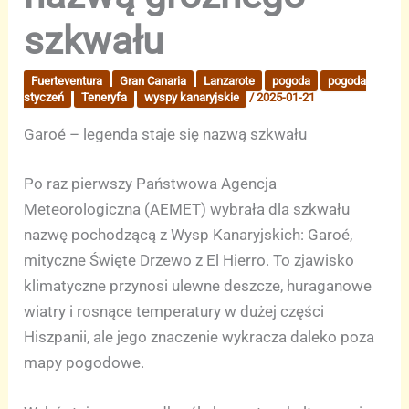
szkwału
Fuerteventura
Gran Canaria
Lanzarote
pogoda
pogoda
styczeń
Teneryfa
wyspy kanaryjskie
/
2025-01-21
Garoé – legenda staje się nazwą szkwału
Po raz pierwszy Państwowa Agencja
Meteorologiczna (AEMET) wybrała dla szkwału
nazwę pochodzącą z Wysp Kanaryjskich: Garoé,
mityczne Święte Drzewo z El Hierro. To zjawisko
klimatyczne przynosi ulewne deszcze, huraganowe
wiatry i rosnące temperatury w dużej części
Hiszpanii, ale jego znaczenie wykracza daleko poza
mapy pogodowe.