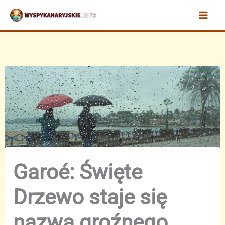
Przejdź
do
treści
Garoé: Święte
Drzewo staje się
nazwą groźnego