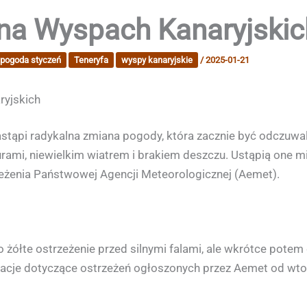
na Wyspach Kanaryjskic
pogoda styczeń
Teneryfa
wyspy kanaryjskie
/
2025-01-21
ryjskich
ąpi radykalna zmiana pogody, która zacznie być odczuwalna
urami, niewielkim wiatrem i brakiem deszczu. Ustąpią one m
rzeżenia Państwowej Agencji Meteorologicznej (Aemet).
łte ostrzeżenie przed silnymi falami, ale wkrótce potem 
cje dotyczące ostrzeżeń ogłoszonych przez Aemet od wtor