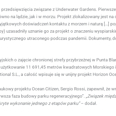
przedsięwzięcia związane z Underwater Gardens. Pierwsze z
wno na lądzie, jak i w morzu. Projekt zlokalizowany jest na
jątkowych doświadczeń kontaktu z morzem i naturą […] pop
 uzasadniły uznanie go za projekt o znaczeniu wyspiarskim
turystycznego utraconego podczas pandemii. Dokumenty, do
skich o zajęcie chronionej strefy przybrzeżnej w Punta Bla
nie użytkowanie 11 691,45 metrów kwadratowych Morskieg
onal S.L., a całość wpisuje się w unijny projekt Horizon Oce
kowy projektu Ocean Citizen, Sergio Rossi, zapewnił, że w
erwsza faza budowy parku regeneracyjnego”.
„Związek międz
kryte wykonanie jednego z etapów parku”
– dodał.