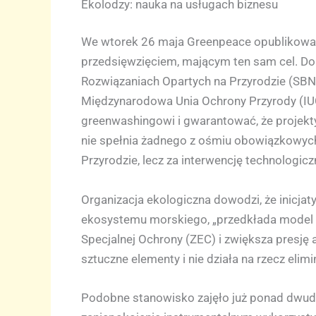
Ekolodzy: nauka na usługach biznesu
We wtorek 26 maja Greenpeace opublikował a
przedsięwzięciem, mającym ten sam cel. Doku
Rozwiązaniach Opartych na Przyrodzie (SBN
Międzynarodowa Unia Ochrony Przyrody (IUC
greenwashingowi i gwarantować, że projekt
nie spełnia żadnego z ośmiu obowiązkowych 
Przyrodzie, lecz za interwencję technologiczn
Organizacja ekologiczna dowodzi, że inicja
ekosystemu morskiego, „przedkłada model ro
Specjalnej Ochrony (ZEC) i zwiększa presj
sztuczne elementy i nie działa na rzecz elim
Podobne stanowisko zajęło już ponad dwudz