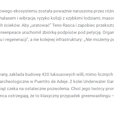
kowego ekosystemu została poważnie naruszona przez różne 
hałasem i wibracje, ryzyko kolizji z szybkimi łodziami, ma
ych ścieków. Aby „uratować” Teno-Rasca i zapobiec przekszt
reenpeace uruchomił zbiórkę podpisów pod petycją. Organi
i regeneracji”, a nie kolejnej infrastruktury:
„Nie możemy po
lizowany, zakłada budowę 420 luksusowych willi, mimo lic
cheologiczne w Puertito de Adeje. Z kolei Underwater Gard
ąż czeka na ostateczne pozwolenia. Choć jego twórcy promu
nca ostrzegają, że to klasyczny przypadek greenwashingu 