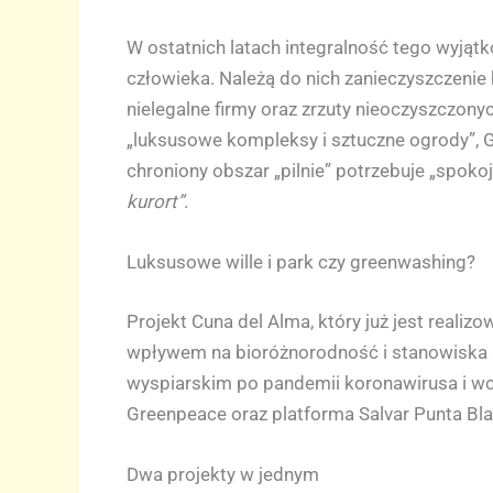
W ostatnich latach integralność tego wyjąt
człowieka. Należą do nich zanieczyszczenie 
nielegalne firmy oraz zrzuty nieoczyszczon
„luksusowe kompleksy i sztuczne ogrody”, G
chroniony obszar „pilnie” potrzebuje „spokoju 
kurort”
.
Luksusowe wille i park czy greenwashing?
Projekt Cuna del Alma, który już jest rea
wpływem na bioróżnorodność i stanowiska ar
wyspiarskim po pandemii koronawirusa i wci
Greenpeace oraz platforma Salvar Punta Bla
Dwa projekty w jednym