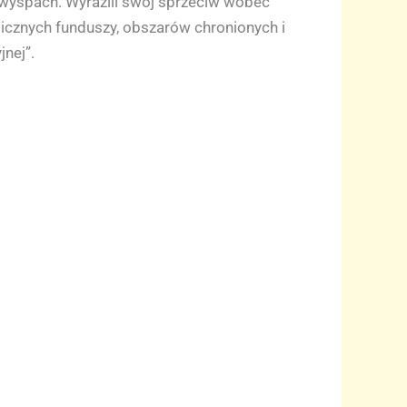
wyspach. Wyrazili swój sprzeciw wobec
licznych funduszy, obszarów chronionych i
nej”.