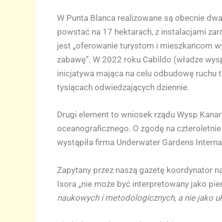
W Punta Blanca realizowane są obecnie dwa 
powstać na 17 hektarach, z instalacjami zaró
jest „oferowanie turystom i mieszkańcom wy
zabawę”. W 2022 roku Cabildo (władze wyspy)
inicjatywa mająca na celu odbudowę ruchu 
tysiącach odwiedzających dziennie.
Drugi element to wniosek rządu Wysp Kanaryj
oceanograficznego. O zgodę na czterolet
wystąpiła firma Underwater Gardens Internati
Zapytany przez naszą gazetę koordynator nau
Isora „nie może być interpretowany jako pi
naukowych i metodologicznych, a nie jako u