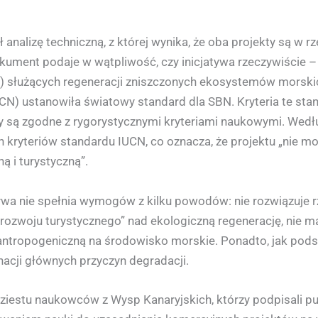
nalizę techniczną, z której wynika, że oba projekty są w 
ment podaje w wątpliwość, czy inicjatywa rzeczywiście – j
) służących regeneracji zniszczonych ekosystemów morski
N) ustanowiła światowy standard dla SBN. Kryteria te st
y są zgodne z rygorystycznymi kryteriami naukowymi. Wedł
kryteriów standardu IUCN, co oznacza, że projektu „nie m
ą i turystyczną”.
tywa nie spełnia wymogów z kilku powodów: nie rozwiązuje 
zwoju turystycznego” nad ekologiczną regenerację, nie ma 
ę antropogeniczną na środowisko morskie. Ponadto, jak po
inacji głównych przyczyn degradacji.
iestu naukowców z Wysp Kanaryjskich, którzy podpisali pu