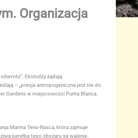
ym. Organizacja
 odwrotu”. Ekolodzy żądają
lają – „presja antropogeniczna jest nie do
ater Gardens w miejscowości Punta Blanca.
nja Marina Teno-Rasca, która zajmuje
dziwą perełką tego obszaru są walenie.