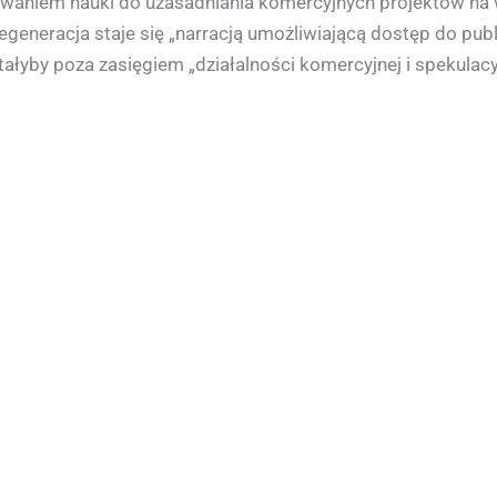
waniem nauki do uzasadniania komercyjnych projektów na 
regeneracja staje się „narracją umożliwiającą dostęp do pub
ałyby poza zasięgiem „działalności komercyjnej i spekulacyj