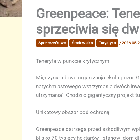
Greenpeace: Tene
sprzeciwia się d
Społeczeństwo
Środowisko
Turystyka
/
2026-05-2
Teneryfa w punkcie krytycznym
Międzynarodowa organizacja ekologiczna Gre
natychmiastowego wstrzymania dwóch inwesty
utrzymania”. Chodzi o gigantyczny projekt 
Unikatowy obszar pod ochroną
Greenpeace ostrzega przed szkodliwym wpły
blisko 70 tysięcy hektarów i stanowi dom dl