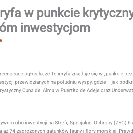
ryfa w punkcie krytyczn
wóm inwestycjom
8
enpeace ogłosiła, że Teneryfa znajduje się w „punkcie bez
cji przewidzianych na południu wyspy, gdzie – jak podkreś
turystyczny Cuna del Alma w Puertito de Adeje oraz Underw
wem obu inwestycji na Strefę Specjalnej Ochrony (ZEC) Fra
a aż 74 zagrożonych gatunków fauny i flory morskiej. Praw