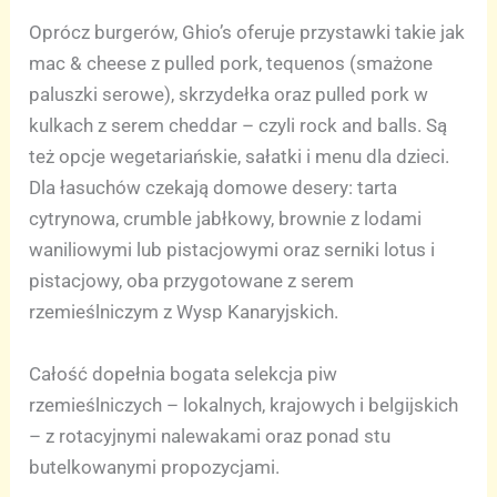
Oprócz burgerów, Ghio’s oferuje przystawki takie jak
mac & cheese z pulled pork, tequenos (smażone
paluszki serowe), skrzydełka oraz pulled pork w
kulkach z serem cheddar – czyli rock and balls. Są
też opcje wegetariańskie, sałatki i menu dla dzieci.
Dla łasuchów czekają domowe desery: tarta
cytrynowa, crumble jabłkowy, brownie z lodami
waniliowymi lub pistacjowymi oraz serniki lotus i
pistacjowy, oba przygotowane z serem
rzemieślniczym z Wysp Kanaryjskich.
Całość dopełnia bogata selekcja piw
rzemieślniczych – lokalnych, krajowych i belgijskich
– z rotacyjnymi nalewakami oraz ponad stu
butelkowanymi propozycjami.