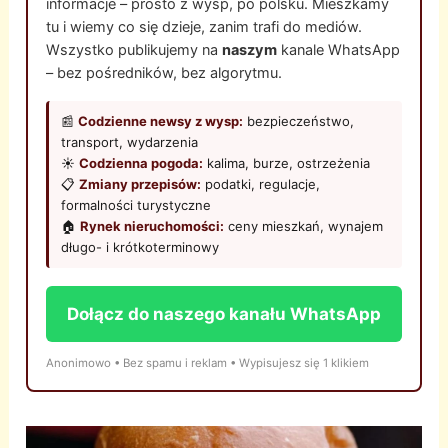
informacje – prosto z wysp, po polsku. Mieszkamy
tu i wiemy co się dzieje, zanim trafi do mediów.
Wszystko publikujemy na
naszym
kanale WhatsApp
– bez pośredników, bez algorytmu.
📰
Codzienne newsy z wysp:
bezpieczeństwo,
transport, wydarzenia
☀️
Codzienna pogoda:
kalima, burze, ostrzeżenia
📋
Zmiany przepisów:
podatki, regulacje,
formalności turystyczne
🏠
Rynek nieruchomości:
ceny mieszkań, wynajem
długo- i krótkoterminowy
Dołącz do naszego kanału WhatsApp
Anonimowo • Bez spamu i reklam • Wypisujesz się 1 klikiem