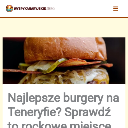
Przejdź
do
treści
Najlepsze burgery na
Teneryfie? Sprawdź
to rockowe miejsce