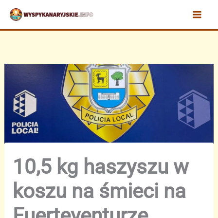
Przejdź
do
treści
10,5 kg haszyszu w
koszu na śmieci na
Fuerteventurze