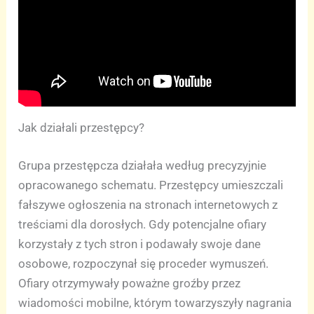
Jak działali przestępcy?
Grupa przestępcza działała według precyzyjnie
opracowanego schematu. Przestępcy umieszczali
fałszywe ogłoszenia na stronach internetowych z
treściami dla dorosłych. Gdy potencjalne ofiary
korzystały z tych stron i podawały swoje dane
osobowe, rozpoczynał się proceder wymuszeń.
Ofiary otrzymywały poważne groźby przez
wiadomości mobilne, którym towarzyszyły nagrania