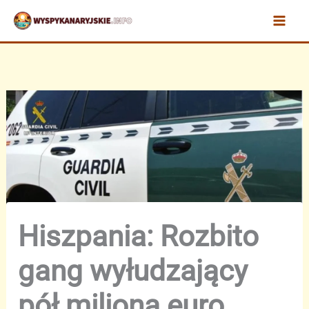
Przejdź
do
treści
Hiszpania: Rozbito
gang wyłudzający
pół miliona euro