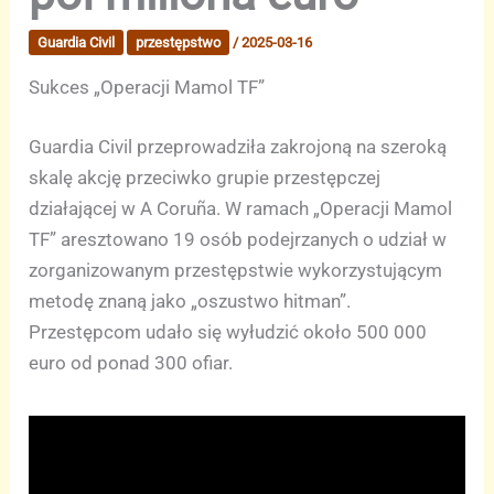
Guardia Civil
przestępstwo
/
2025-03-16
Sukces „Operacji Mamol TF”
Guardia Civil przeprowadziła zakrojoną na szeroką
skalę akcję przeciwko grupie przestępczej
działającej w A Coruña. W ramach „Operacji Mamol
TF” aresztowano 19 osób podejrzanych o udział w
zorganizowanym przestępstwie wykorzystującym
metodę znaną jako „oszustwo hitman”.
Przestępcom udało się wyłudzić około 500 000
euro od ponad 300 ofiar.