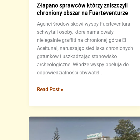
Złapano sprawców którzy zniszczyli
chroniony obszar na Fuerteventurze
Agenci środowiskowi wyspy Fuerteventura
schwytali osoby, które namalowały
nielegalnie graffiti na chronionej górze El
Aceitunal, naruszając siedliska chronionych
gatunków i uszkadzając stanowisko
archeologiczne. Władze wyspy apelują do
odpowiedzialności obywateli.
Złapano
Read Post »
sprawców
którzy
zniszczyli
chroniony
obszar
na