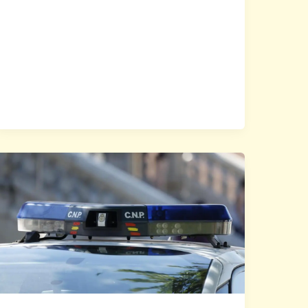
gang
wyłudzający
pół
miliona
euro