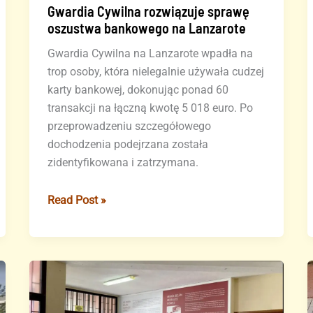
Gwardia Cywilna rozwiązuje sprawę
oszustwa bankowego na Lanzarote
Gwardia Cywilna na Lanzarote wpadła na
trop osoby, która nielegalnie używała cudzej
karty bankowej, dokonując ponad 60
transakcji na łączną kwotę 5 018 euro. Po
przeprowadzeniu szczegółowego
dochodzenia podejrzana została
zidentyfikowana i zatrzymana.
Gwardia
Read Post »
Cywilna
rozwiązuje
sprawę
oszustwa
bankowego
na