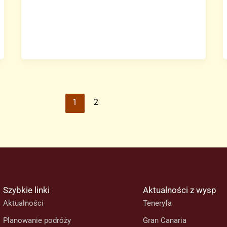
latek
zagroził
wybuchem
bomby
w
szkole.
Policja
zidentyfikowała
1
2
sprawcę
Szybkie linki
Aktualności z wysp
Aktualności
Teneryfa
Planowanie podróży
Gran Canaria