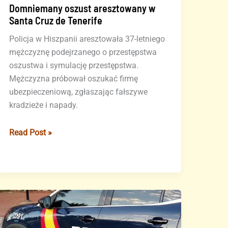
Domniemany oszust aresztowany w
Santa Cruz de Tenerife
Policja w Hiszpanii aresztowała 37-letniego
mężczyznę podejrzanego o przestępstwa
oszustwa i symulację przestępstwa.
Mężczyzna próbował oszukać firmę
ubezpieczeniową, zgłaszając fałszywe
kradzieże i napady.
Domniemany
Read Post »
oszust
aresztowany
w
Santa
Cruz
de
Tenerife