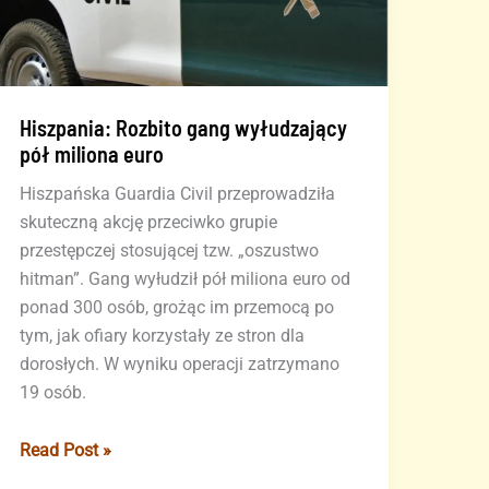
Hiszpania: Rozbito gang wyłudzający
pół miliona euro
Hiszpańska Guardia Civil przeprowadziła
skuteczną akcję przeciwko grupie
przestępczej stosującej tzw. „oszustwo
hitman”. Gang wyłudził pół miliona euro od
ponad 300 osób, grożąc im przemocą po
tym, jak ofiary korzystały ze stron dla
dorosłych. W wyniku operacji zatrzymano
19 osób.
Hiszpania:
Read Post »
Rozbito