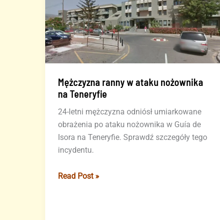
Fuerteventurze
Mężczyzna ranny w ataku nożownika
na Teneryfie
24-letni mężczyzna odniósł umiarkowane
obrażenia po ataku nożownika w Guía de
Isora na Teneryfie. Sprawdź szczegóły tego
incydentu.
Mężczyzna
Read Post »
ranny
w
ataku