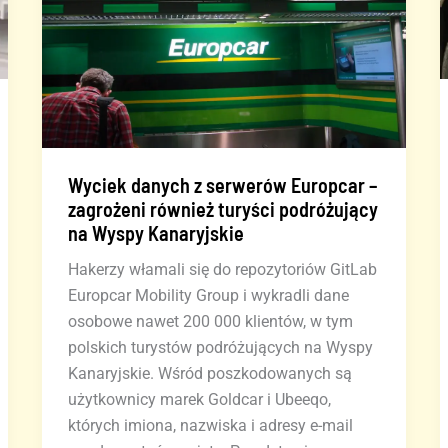
Wyciek danych z serwerów Europcar –
zagrożeni również turyści podróżujący
na Wyspy Kanaryjskie
Hakerzy włamali się do repozytoriów GitLab
Europcar Mobility Group i wykradli dane
osobowe nawet 200 000 klientów, w tym
polskich turystów podróżujących na Wyspy
Kanaryjskie. Wśród poszkodowanych są
użytkownicy marek Goldcar i Ubeeqo,
których imiona, nazwiska i adresy e-mail