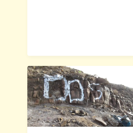
policji
zatrzymani
za
handel
narkotykami