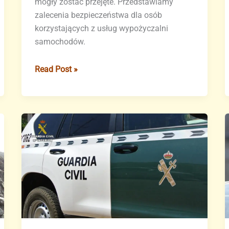
mogły zostać przejęte. Przedstawiamy
zalecenia bezpieczeństwa dla osób
korzystających z usług wypożyczalni
samochodów.
Wyciek
Read Post »
danych
z
serwerów
Europcar
–
zagrożeni
również
turyści
podróżujący
na
Wyspy
Kanaryjskie