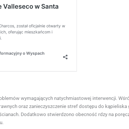
roblemów wymagających natychmiastowej interwencji. Wśród
awnych oraz zanieczyszczenie stref dostępu do kąpieliska g
a ścianach. Dodatkowo stwierdzono obecność rdzy na poręc
u.