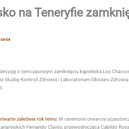
sko na Teneryfie zamkn
-04-04
 decyzję o tymczasowym zamknięciu kąpieliska Los Charcos w
 Służbę Kontroli Zdrowia i Laboratorium Obszaru Zdrowia T
ć.
otwarte zaledwie rok temu
. W ceremonii otwarcia uczestnicz
anaryjskich Fernando Clavijo, przewodnicząca Cabildo Rosa