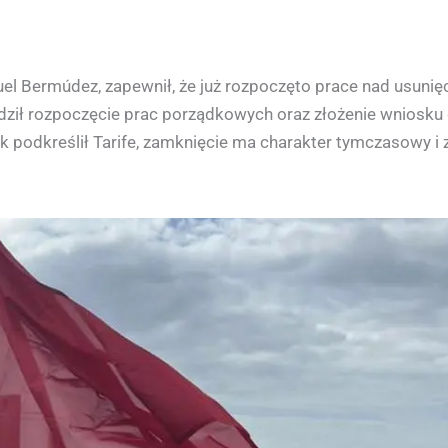
uel Bermúdez, zapewnił, że już rozpoczęto prace nad usuni
erdził rozpoczęcie prac porządkowych oraz złożenie wniosk
podkreślił Tarife, zamknięcie ma charakter tymczasowy i z