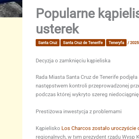
Popularne kąpieli
usterek
Santa Cruz
Santa Cruz de Tenerife
Teneryfa
/
2025
Decyzja o zamknięciu kąpieliska
Rada Miasta Santa Cruz de Tenerife podjęła
następstwem kontroli przeprowadzonej przez
podczas której wykryto szereg niedociągnię
Prestiżowa inwestycja z problemami
Kąpielisko
Los Charcos zostało uroczyście 
regionalnych, w tym prezydent rządu Wysp K