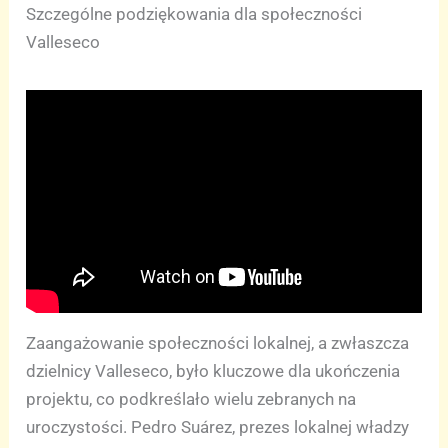
Szczególne podziękowania dla społeczności
Valleseco
Zaangażowanie społeczności lokalnej, a zwłaszcza
dzielnicy Valleseco, było kluczowe dla ukończenia
projektu, co podkreślało wielu zebranych na
uroczystości. Pedro Suárez, prezes lokalnej władzy