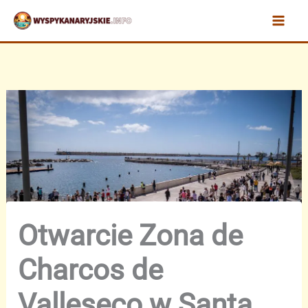
Przejdź
do
treści
Otwarcie Zona de
Charcos de
Valleseco w Santa