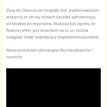
Zona de Charcos nie mogłaby być zrealizowana bez
wsparcia ze strony różnych szczebli administracji,
od lokalnej po regionalną. Wszyscy byli zgodni, że
finałowy efekt jest dowodem na to, co można
osiągnąć dzięki współpracy międzyinstytucjonalnej.
Nowa przestrzeń rekreacyjna dla mieszkańców i
turystów