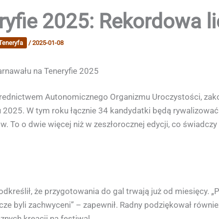
ryfie 2025: Rekordowa l
Teneryfa
/
2025-01-08
rnawału na Teneryfie 2025
ośrednictwem Autonomicznego Organizmu Uroczystości, zak
025. W tym roku łącznie 34 kandydatki będą rywalizować o
rów. To o dwie więcej niż w zeszłorocznej edycji, co świadc
podkreślił, że przygotowania do gal trwają już od miesięcy. 
cze byli zachwyceni” – zapewnił. Radny podziękował równi
nych kreacji na festiwal.