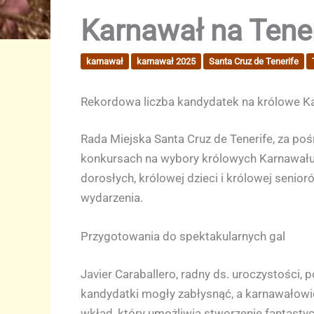
Karnawał na Tene
karnawał
karnawał 2025
Santa Cruz de Tenerife
Rekordowa liczba kandydatek na królowe Ka
Rada Miejska Santa Cruz de Tenerife, za p
konkursach na wybory królowych Karnawału 2
dorosłych, królowej dzieci i królowej senio
wydarzenia.
Przygotowania do spektakularnych gal
Javier Caraballero, radny ds. uroczystości, 
kandydatki mogły zabłysnąć, a karnawałowi
wkład, który umożliwia stworzenie fantastycz