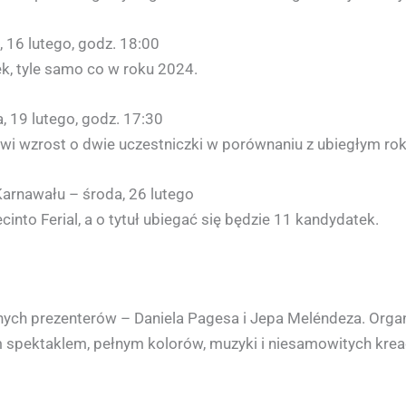
, 16 lutego, godz. 18:00
ek, tyle samo co w roku 2024.
 19 lutego, godz. 17:30
wi wzrost o dwie uczestniczki w porównaniu z ubiegłym ro
arnawału – środa, 26 lutego
into Ferial, a o tytuł ubiegać się będzie 11 kandydatek.
ych prezenterów – Daniela Pagesa i Jepa Meléndeza. Organ
pektaklem, pełnym kolorów, muzyki i niesamowitych kreac