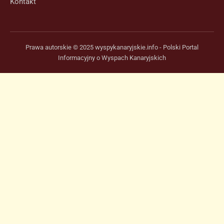
Kontakt
Prawa autorskie © 2025 wyspykanaryjskie.info - Polski Portal
Informacyjny o Wyspach Kanaryjskich