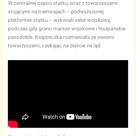
W centralnej części statku, wraz z towarzyszami
stojącymi na tramwajach – podwyższonej
platformie statku – wykonali salut wojskowy,
podczas gdy grano marsze wojskowe i hiszpańskie
pasodoble. Księżniczka rozmawiała ze swoimi
towarzyszami, czekając na zejście na ląd.