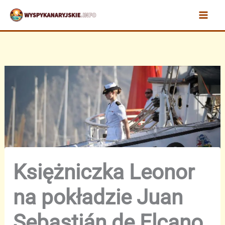
Przejdź
do
treści
Księżniczka Leonor
na pokładzie Juan
Sebastián de Elcano