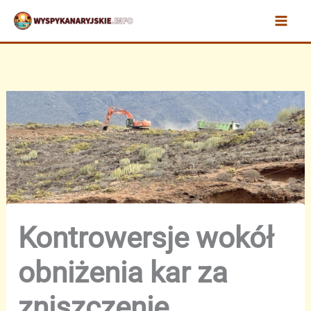
Przejdź
do
treści
Kontrowersje wokół
obniżenia kar za
zniszczenie