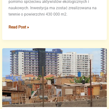
pomimo sprzeciwu aktywistów ekologicznych i
naukowych. Inwestycja ma zostać zrealizowana na
terenie o powierzchni 430 000 m2.
Kontrowersyjny
Read Post »
projekt
Cuna
del
Alma
zatwierdzony
na
Teneryfie