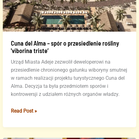
El
Puertito
Cuna del Alma – spór o przesiedlenie rośliny
'viborina triste’
Urząd Miasta Adeje zezwolił deweloperowi na
przesiedlenie chronionego gatunku wiboryny smutnej
w ramach realizacji projektu turystycznego Cuna del
Alma. Decyzja ta była przedmiotem sporów i
kontrowersji z udziałem różnych organów władzy.
Cuna
Read Post »
del
Alma
–