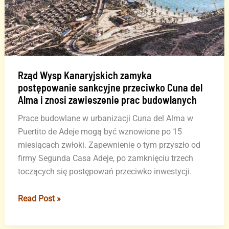
„Wyspy
Kanaryjskie
mają
granicę”
Rząd Wysp Kanaryjskich zamyka
postępowanie sankcyjne przeciwko Cuna del
Alma i znosi zawieszenie prac budowlanych
Prace budowlane w urbanizacji Cuna del Alma w
Puertito de Adeje mogą być wznowione po 15
miesiącach zwłoki. Zapewnienie o tym przyszło od
firmy Segunda Casa Adeje, po zamknięciu trzech
toczących się postępowań przeciwko inwestycji.
Rząd
Read Post »
Wysp
Kanaryjskich