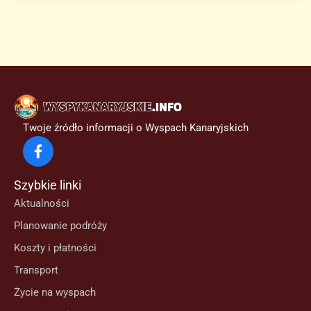
zamyka
postępowanie
sankcyjne
przeciwko
Cuna
del
Alma
Twoje źródło informacji o Wyspach Kanaryjskich
i
znosi
zawieszenie
Szybkie linki
prac
Aktualności
budowlanych
Planowanie podróży
Koszty i płatności
Transport
Życie na wyspach