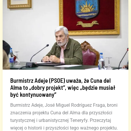
spór
o
przesiedlenie
rośliny
'viborina
triste’
Burmistrz Adeje (PSOE) uważa, że Cuna del
Alma to „dobry projekt”, więc „będzie musiał
być kontynuowany”
Burmistrz Adeje, José Miguel Rodríguez Fraga, broni
znaczenia projektu Cuna del Alma dla przyszłości
turystycznej i urbanistycznej Teneryfy. Przeczytaj
więcej o historii i przyszłości tego ważnego projektu.