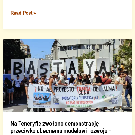
Burmistrz
Read Post »
Adeje
(PSOE)
uważa,
że
Cuna
del
Alma
to
„dobry
projekt”,
więc
„będzie
musiał
być
Na Teneryfie zwołano demonstrację
przeciwko obecnemu modelowi rozwoju –
kontynuowany”