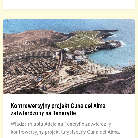
wokół
obniżenia
kar
za
zniszczenie
zabytków
na
Teneryfie
Kontrowersyjny projekt Cuna del Alma
zatwierdzony na Teneryfie
Władze miasta Adeje na Teneryfie zatwierdziły
kontrowersyjny projekt turystyczny Cuna del Alma,