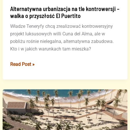
Alternatywna urbanizacja na tle kontrowersji –
walka o przyszłość El Puertito
Władze Teneryfy chcą zrealizować kontrowersyjny
projekt luksusowych willi Cuna del Alma, ale w
pobliżu rośnie nielegalna, alternatywna zabudowa.
Kto i w jakich warunkach tam mieszka?
Alternatywna
Read Post »
urbanizacja
na
tle
kontrowersji
–
walka
o
przyszłość