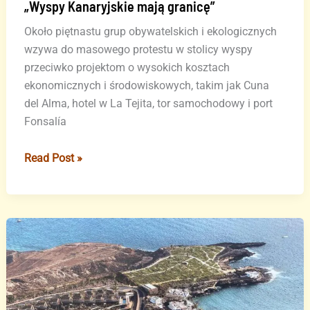
„Wyspy Kanaryjskie mają granicę”
Około piętnastu grup obywatelskich i ekologicznych
wzywa do masowego protestu w stolicy wyspy
przeciwko projektom o wysokich kosztach
ekonomicznych i środowiskowych, takim jak Cuna
del Alma, hotel w La Tejita, tor samochodowy i port
Fonsalía
Na
Read Post »
Teneryfie
zwołano
demonstrację
przeciwko
obecnemu
modelowi
rozwoju
–