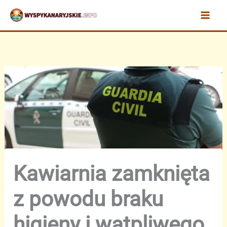
Przejdź
do
treści
Kawiarnia zamknięta
z powodu braku
higieny i wątpliwego