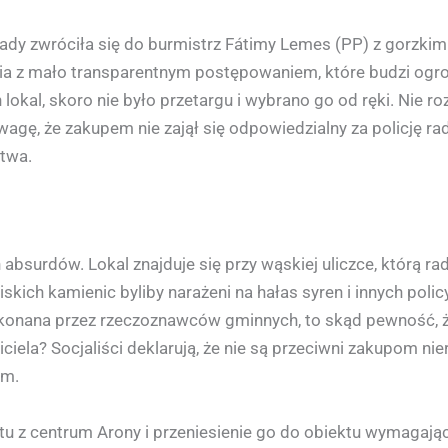
ady zwróciła się do burmistrz Fátimy Lemes (PP) z gorzki
ia z mało transparentnym postępowaniem, które budzi ogro
lokal, skoro nie było przetargu i wybrano go od ręki. Nie ro
gę, że zakupem nie zajął się odpowiedzialny za policję ra
twa.
absurdów. Lokal znajduje się przy wąskiej uliczce, którą ra
skich kamienic byliby narażeni na hałas syren i innych poli
onana przez rzeczoznawców gminnych, to skąd pewność, że 
iela? Socjaliści deklarują, że nie są przeciwni zakupom ni
em.
atu z centrum Arony i przeniesienie go do obiektu wymaga