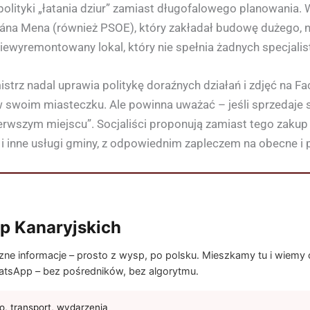
 polityki „łatania dziur” zamiast długofalowego planowania.
liána Mena (również PSOE), który zakładał budowę dużego, 
y, niewyremontowany lokal, który nie spełnia żadnych specjali
istrz nadal uprawia politykę doraźnych działań i zdjęć na 
 swoim miasteczku. Ale powinna uważać – jeśli sprzedaje s
pierwszym miejscu”. Socjaliści proponują zamiast tego zakup
e i inne usługi gminy, z odpowiednim zapleczem na obecne i
p Kanaryjskich
e informacje – prosto z wysp, po polsku. Mieszkamy tu i wiemy co
tsApp – bez pośredników, bez algorytmu.
, transport, wydarzenia