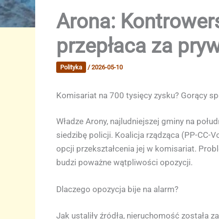
Arona: Kontrower
przepłaca za pryw
Polityka
/
2026-05-10
Komisariat na 700 tysięcy zysku? Gorący sp
Władze Arony, najludniejszej gminy na połu
siedzibę policji. Koalicja rządząca (PP-CC-V
opcji przekształcenia jej w komisariat. Pro
budzi poważne wątpliwości opozycji.
Dlaczego opozycja bije na alarm?
Jak ustaliły źródła, nieruchomość została z