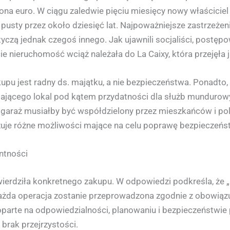
iona euro. W ciągu zaledwie pięciu miesięcy nowy właścicie
i pusty przez około dziesięć lat. Najpoważniejsze zastrzeżeni
yczą jednak czegoś innego. Jak ujawnili socjaliści, postę
nieruchomość wciąż należała do La Caixy, która przejęła j
kupu jest radny ds. majątku, a nie bezpieczeństwa. Ponadto, 
niającego lokal pod kątem przydatności dla służb mundurowy
garaż musiałby być współdzielony przez mieszkańców i poli
lizuje różne możliwości mające na celu poprawę bezpieczeńs
ntności
wierdziła konkretnego zakupu. W odpowiedzi podkreśla, że „p
ażda operacja zostanie przeprowadzona zgodnie z obowi
oparte na odpowiedzialności, planowaniu i bezpieczeństwie
brak przejrzystości.