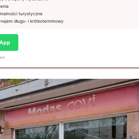
żenia
rmalności turystyczne
najem długo- i krótkoterminowy
sApp
iem