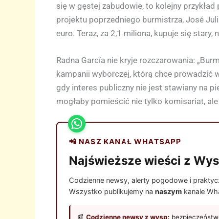
się w gęstej zabudowie, to kolejny przykład
projektu poprzedniego burmistrza, José Ju
euro. Teraz, za 2,1 miliona, kupuje się star
Radna García nie kryje rozczarowania: „Burm
kampanii wyborczej, którą chce prowadzić w
gdy interes publiczny nie jest stawiany na 
mogłaby pomieścić nie tylko komisariat, al
📲 NASZ KANAŁ WHATSAPP
Najświeższe wieści z Wys
Codzienne newsy, alerty pogodowe i praktyczn
Wszystko publikujemy na
naszym
kanale Wha
📰
Codzienne newsy z wysp:
bezpieczeństwo