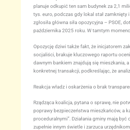
planuje odkupić ten sam budynek za 2,1 mil
tys. euro, podczas gdy lokal stał zamknięty 
zgłosiła główna siła opozycyjna – PSOE, dot
października 2025 roku. W tamtym momencie 
Opozycję dziwi także fakt, że inicjatorem za
socjaliści, brakuje kluczowego raportu oce
dawnym bankiem znajdują się mieszkania, a 
konkretnej transakcji, podkreślając, że ana
Reakcja władz i oskarżenia o brak transpare
Rządząca koalicja, pytana o sprawę, nie pot
poprawy bezpieczeństwa mieszkańców, a k
proceduralnymi”. Działania gminy mają być 
zupełnie innym świetle i zarzuca urzędnikom 