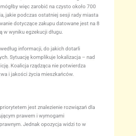
l mógłby więc zarobić na czysto około 700
a, jakie podczas ostatniej sesji rady miasta
powanie dotyczące zakupu datowane jest na 8
ą w wyniku egzekucji długu.
według informacji, do jakich dotarli
ch. Sytuację komplikuje lokalizacja – nad
cję. Koalicja rządząca nie potwierdza
twa i jakości życia mieszkańców.
riorytetem jest znalezienie rozwiązań dla
ązującym prawem i wymogami
 prawnym. Jednak opozycja widzi to w