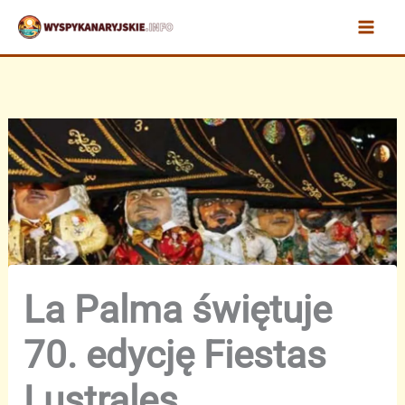
Przejdź
do
treści
La Palma świętuje
70. edycję Fiestas
Lustrales