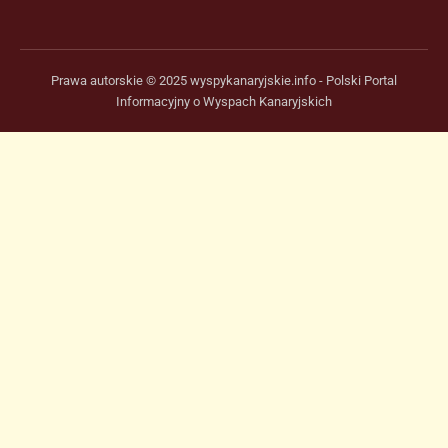
Prawa autorskie © 2025 wyspykanaryjskie.info - Polski Portal
Informacyjny o Wyspach Kanaryjskich