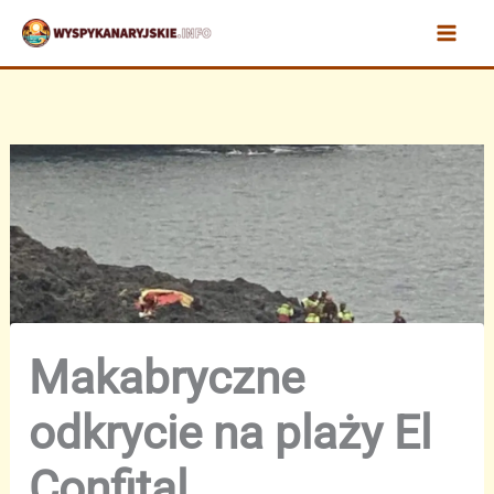
Przejdź
do
treści
Makabryczne
odkrycie na plaży El
Confital