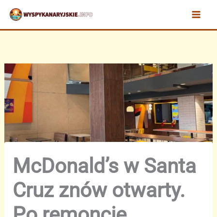
Przejdź
do
treści
McDonald’s w Santa
Cruz znów otwarty.
Po remoncie