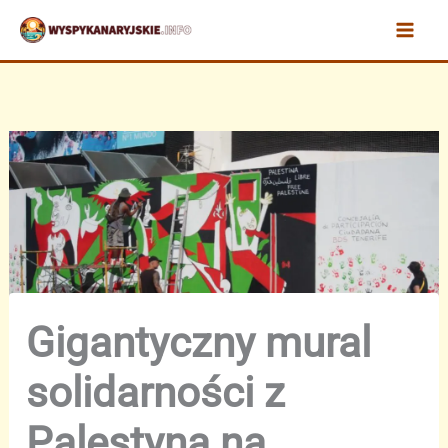
Przejdź
do
treści
Gigantyczny mural
solidarności z
Palestyną na