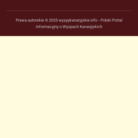
Prawa autorskie © 2025 wyspykanaryjskie.info - Polski Portal
Informacyjny o Wyspach Kanaryjskich