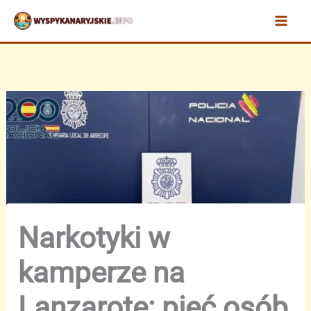
Przejdź
do
treści
Narkotyki w
kamperze na
Lanzarote: pięć osób