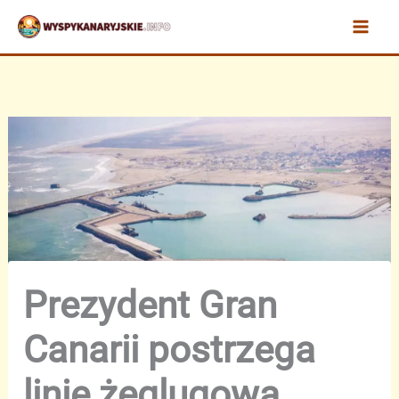
Przejdź
do
treści
Prezydent Gran
Canarii postrzega
linię żeglugową