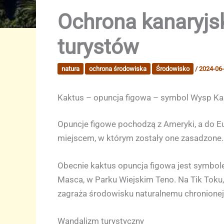
Ochrona kanaryjs
turystów
natura
ochrona środowiska
Środowisko
/
2024-06
Kaktus – opuncja figowa – symbol Wysp Ka
Opuncje figowe pochodzą z Ameryki, a do E
miejscem, w którym zostały one zasadzone.
Obecnie kaktus opuncja figowa jest symbole
Masca, w Parku Wiejskim Teno. Na Tik Toku,
zagraża środowisku naturalnemu chronionej 
Wandalizm turystyczny