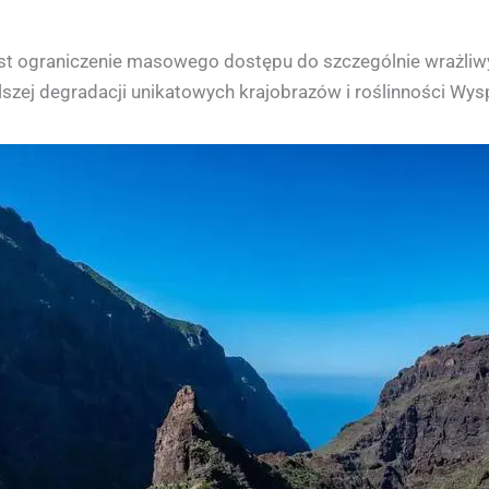
est ograniczenie masowego dostępu do szczególnie wrażliw
szej degradacji unikatowych krajobrazów i roślinności Wys