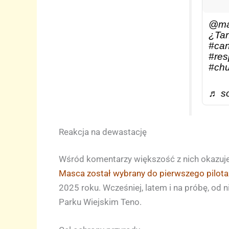
@ma
¿Tan 
#can
#res
#ch
♬ so
Reakcja na dewastację
Wśród komentarzy większość z nich okazuje 
Masca został wybrany do pierwszego pilot
2025 roku. Wcześniej, latem i na próbę, od 
Parku Wiejskim Teno.