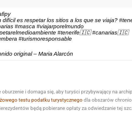
fipy
difícil es respetar los sitios a los que se viaja?
#tene
arias
#masca
#viajarporelmundo
petarelmedioambiente
#tenerife🇮🇨
#canarias🇮🇨
umbera
#turismoresponsable
nido original – Maria Alarcón
oburzenie i domaga się, aby turyści przybywający na archip
ażowego testu podatku turystycznego
dla obszarów chronion
nierezydentów będą pobierane opłaty za odwiedzanie tej sz