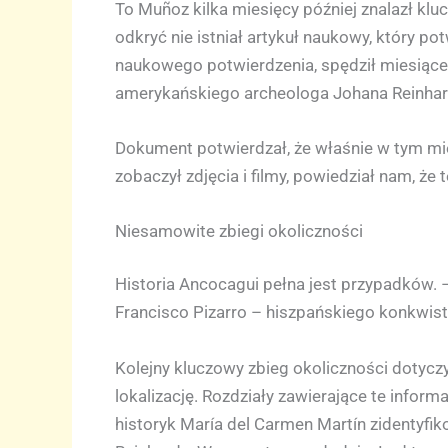
To Muñoz kilka miesięcy później znalazł klu
odkryć nie istniał artykuł naukowy, który p
naukowego potwierdzenia, spędził miesiące n
amerykańskiego archeologa Johana Reinhar
Dokument potwierdzał, że właśnie w tym mi
zobaczył zdjęcia i filmy, powiedział nam, że
Niesamowite zbiegi okoliczności
Historia Ancocagui pełna jest przypadków. – 
Francisco Pizarro – hiszpańskiego konkwista
Kolejny kluczowy zbieg okoliczności dotycz
lokalizację. Rozdziały zawierające te infor
historyk María del Carmen Martín zidentyfik