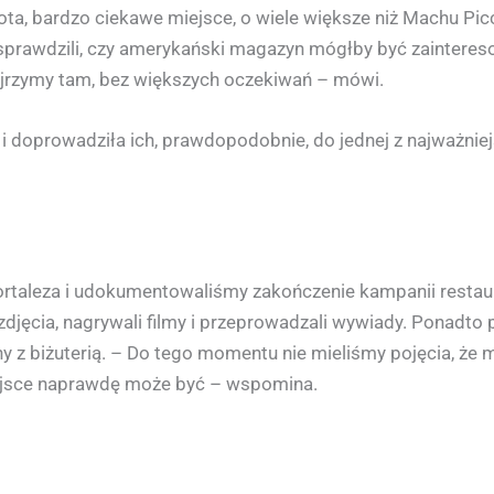
ota, bardzo ciekawe miejsce, o wiele większe niż Machu P
i sprawdzili, czy amerykański magazyn mógłby być zaintere
zajrzymy tam, bez większych oczekiwań – mówi.
 i doprowadziła ich, prawdopodobnie, do jednej z najważnie
 Fortaleza i udokumentowaliśmy zakończenie kampanii resta
 zdjęcia, nagrywali filmy i przeprowadzali wywiady. Ponadto
y z biżuterią. – Do tego momentu nie mieliśmy pojęcia, że
 miejsce naprawdę może być – wspomina.