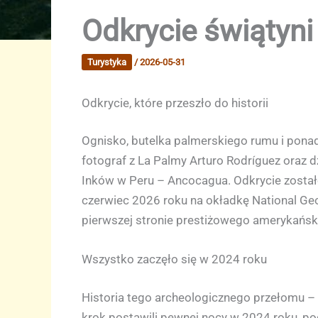
Odkrycie świątyni
Turystyka
/
2026-05-31
Odkrycie, które przeszło do historii
Ognisko, butelka palmerskiego rumu i ponad
fotograf z La Palmy Arturo Rodríguez oraz d
Inków w Peru – Ancocagua. Odkrycie został
czerwiec 2026 roku na okładkę National Geo
pierwszej stronie prestiżowego amerykańs
Wszystko zaczęło się w 2024 roku
Historia tego archeologicznego przełomu – 
krok postawili pewnej nocy w 2024 roku, pod