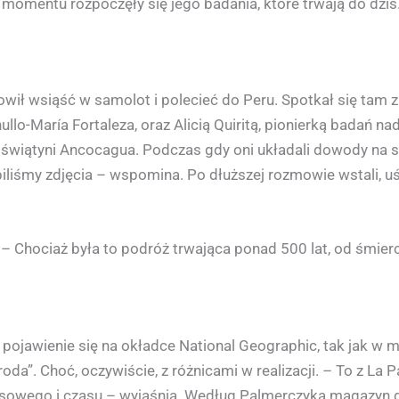
momentu rozpoczęły się jego badania, które trwają do dziś
ił wsiąść w samolot i polecieć do Peru. Spotkał się tam
hullo-María Fortaleza, oraz Alicią Quiritą, pionierką badań
 świątyni Ancocagua. Podczas gdy oni układali dowody na st
biliśmy zdjęcia – wspomina. Po dłuższej rozmowie wstali, uści
 – Chociaż była to podróż trwająca ponad 500 lat, od śmierc
pojawienie się na okładce National Geographic, tak jak w m
a”. Choć, oczywiście, z różnicami w realizacji. – To z La P
sowego i czasu – wyjaśnia. Według Palmerczyka magazyn dz