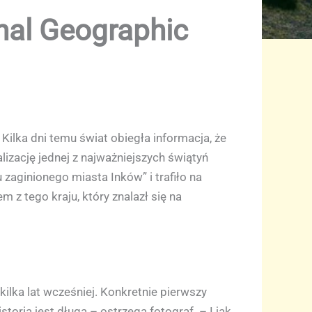
nal Geographic
ilka dni temu świat obiegła informacja, że
lizację jednej z najważniejszych świątyń
ginionego miasta Inków” i trafiło na
z tego kraju, który znalazł się na
lka lat wcześniej. Konkretnie pierwszy
oria jest długa – ostrzega fotograf. – I jak