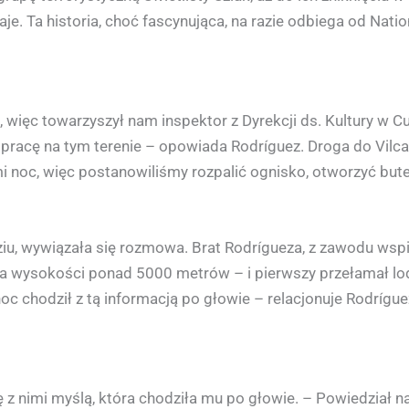
e. Ta historia, choć fascynująca, na razie odbiega od Nati
więc towarzyszył nam inspektor z Dyrekcji ds. Kultury w Cu
ą pracę na tym terenie – opowiada Rodríguez. Droga do Vil
i noc, więc postanowiliśmy rozpalić ognisko, otworzyć but
dziu, wywiązała się rozmowa. Brat Rodrígueza, z zawodu wsp
a wysokości ponad 5000 metrów – i pierwszy przełamał lody
oc chodził z tą informacją po głowie – relacjonuje Rodrígue
ę z nimi myślą, która chodziła mu po głowie. – Powiedział n