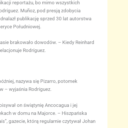
likacji reportażu, bo mimo wszystkich
Rodríguez. Muñoz, pod presją zdobycia
dnalazł publikację sprzed 30 lat autorstwa
eryce Południowej.
zasie brakowało dowodów. – Kiedy Reinhard
relacjonuje Rodríguez.
później, nazywa się Pizarro, potomek
ów – wyjaśnia Rodríguez.
isywał on świątynię Ancocagua i jej
 wiekach w domu na Majorce. – Hiszpańska
s”, gazecie, którą regularnie czytywał Johan