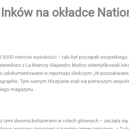
 Inków na okładce Natio
 5000 metrów wysokości – taki był początek wszystkiego. K
ziennikarz z La Manczy Alejandro Muñoz zidentyfikowali loka
o udokumentowane w reportażu śledczym „W poszukiwaniu za
graphic. Tym samym Hiszpanie stali się pierwszym zespołem 
kiego magazynu.
z tymi dwoma bohaterami w rolach głównych – zaczęła się ki
czas wyprawy związanej z zupełnie innym tematem. – Ta hist