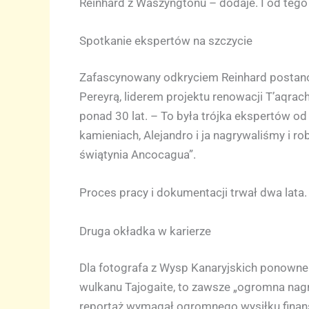
Reinhard z Waszyngtonu – dodaje. I od tego 
Spotkanie ekspertów na szczycie
Zafascynowany odkryciem Reinhard postanow
Pereyrą, liderem projektu renowacji T’aqrac
ponad 30 lat. – To była trójka ekspertów od
kamieniach, Alejandro i ja nagrywaliśmy i ro
świątynia Ancocagua”.
Proces pracy i dokumentacji trwał dwa lata.
Druga okładka w karierze
Dla fotografa z Wysp Kanaryjskich ponowne 
wulkanu Tajogaite, to zawsze „ogromna nagrod
reportaż wymagał ogromnego wysiłku finan