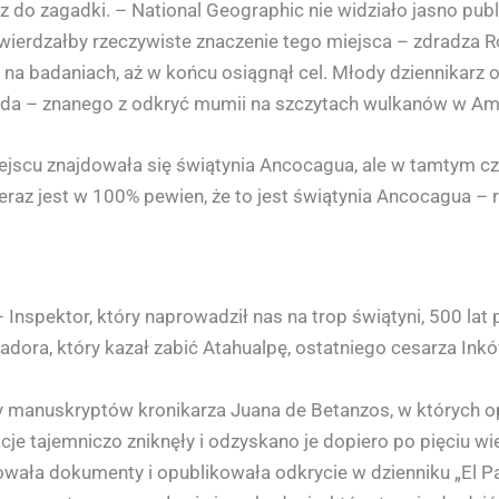
cz do zagadki. – National Geographic nie widziało jasno pub
otwierdzałby rzeczywiste znaczenie tego miejsca – zdradza 
a badaniach, aż w końcu osiągnął cel. Młody dziennikarz o
da – znanego z odkryć mumii na szczytach wulkanów w Am
ejscu znajdowała się świątynia Ancocagua, ale w tamtym c
 teraz jest w 100% pewien, że to jest świątynia Ancocagua – 
Inspektor, który naprowadził nas na trop świątyni, 500 lat 
dora, który kazał zabić Atahualpę, ostatniego cesarza Ink
y manuskryptów kronikarza Juana de Betanzos, w których op
macje tajemniczo zniknęły i odzyskano je dopiero po pięciu
owała dokumenty i opublikowała odkrycie w dzienniku „El Paí