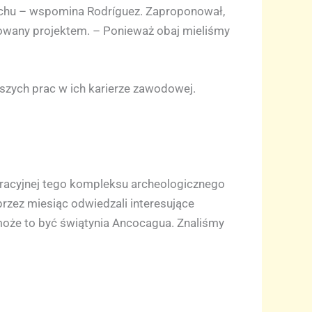
icchu – wspomina Rodríguez. Zaproponował,
sowany projektem. – Ponieważ obaj mieliśmy
jszych prac w ich karierze zawodowej.
uracyjnej tego kompleksu archeologicznego
 przez miesiąc odwiedzali interesujące
 może to być świątynia Ancocagua. Znaliśmy