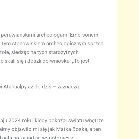
.
 z peruwiańskimi archeologami Emersonem
 nad tym stanowiskiem archeologicznym sprzed
ole, siedząc na tych starożytnych
skali się i doszli do wniosku: „To jest
i Atahualpy aż do dziś – zaznacza.
aju 2024 roku, kiedy pokazał światu wnętrze
almy objawiło mi się jak Matka Boska, a ten
iała na zasadzie współpracy z