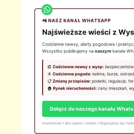
📲 NASZ KANAŁ WHATSAPP
Najświeższe wieści z Wys
Codzienne newsy, alerty pogodowe i praktyczn
Wszystko publikujemy na
naszym
kanale Wha
📰
Codzienne newsy z wysp:
bezpieczeństwo
☀️
Codzienna pogoda:
kalima, burze, ostrze
📋
Zmiany przepisów:
podatki, regulacje, fo
🏠
Rynek nieruchomości:
ceny mieszkań, wy
Dołącz do naszego kanału What
Anonimowo • Bez spamu i reklam • Wypisujesz się 1 klik