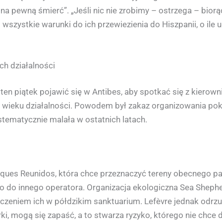
ch na pewną śmierć”. „Jeśli nic nie zrobimy – ostrzega – bi
szystkie warunki do ich przewiezienia do Hiszpanii, o ile ud
ch działalności
en piątek pojawić się w Antibes, aby spotkać się z kiero
 wieku działalności. Powodem był zakaz organizowania pok
stematycznie malała w ostatnich latach.
rques Reunidos, która chce przeznaczyć tereny obecnego par
go do innego operatora. Organizacja ekologiczna Sea Shephe
czeniem ich w półdzikim sanktuarium. Lefèvre jednak odrzu
rki, mogą się zapaść, a to stwarza ryzyko, którego nie chce 