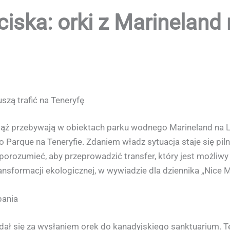
iska: orki z Marineland 
szą trafić na Teneryfę
 wciąż przebywają w obiektach parku wodnego Marineland n
o Parque na Teneryfie. Zdaniem władz sytuacja staje się pil
 porozumieć, aby przeprowadzić transfer, który jest możliwy
ransformacji ekologicznej, w wywiadzie dla dziennika „Nice
pania
ał się za wysłaniem orek do kanadyjskiego sanktuarium. T