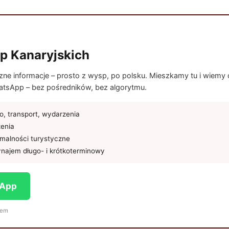
p Kanaryjskich
e informacje – prosto z wysp, po polsku. Mieszkamy tu i wiemy co
tsApp – bez pośredników, bez algorytmu.
, transport, wydarzenia
żenia
rmalności turystyczne
najem długo- i krótkoterminowy
sApp
iem