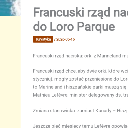
Francuski rząd nac
do Loro Parque
Turystyka
/
2026-05-15
Francuski rząd naciska: orki z Marineland mu
Francuski rząd chce, aby dwie orki, które
styczniu), mogły zostać przeniesione do Lor
to Marineland i hiszpańskie parki muszą się
Mathieu Lefèvre, minister delegowany ds. t
Zmiana stanowiska: zamiast Kanady – Hisz
Jeszcze pięć miesięcy temu Lefèvre opowiad