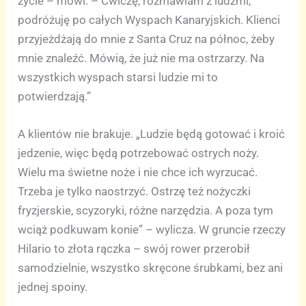
życie – mówi. – Ćwiczę, rozmawiam z ludźmi,
podróżuję po całych Wyspach Kanaryjskich. Klienci
przyjeżdżają do mnie z Santa Cruz na północ, żeby
mnie znaleźć. Mówią, że już nie ma ostrzarzy. Na
wszystkich wyspach starsi ludzie mi to
potwierdzają.”
A klientów nie brakuje. „Ludzie będą gotować i kroić
jedzenie, więc będą potrzebować ostrych noży.
Wielu ma świetne noże i nie chce ich wyrzucać.
Trzeba je tylko naostrzyć. Ostrzę też nożyczki
fryzjerskie, scyzoryki, różne narzędzia. A poza tym
wciąż podkuwam konie” – wylicza. W gruncie rzeczy
Hilario to złota rączka – swój rower przerobił
samodzielnie, wszystko skręcone śrubkami, bez ani
jednej spoiny.