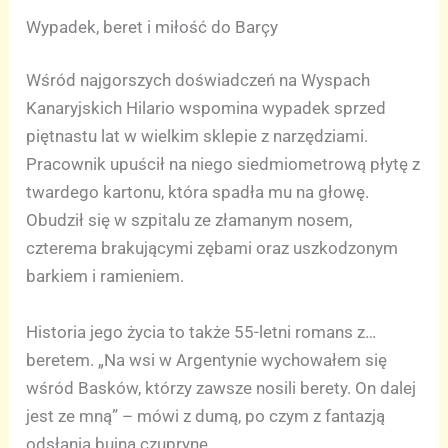
Wypadek, beret i miłość do Barçy
Wśród najgorszych doświadczeń na Wyspach
Kanaryjskich Hilario wspomina wypadek sprzed
piętnastu lat w wielkim sklepie z narzędziami.
Pracownik upuścił na niego siedmiometrową płytę z
twardego kartonu, która spadła mu na głowę.
Obudził się w szpitalu ze złamanym nosem,
czterema brakującymi zębami oraz uszkodzonym
barkiem i ramieniem.
Historia jego życia to także 55-letni romans z…
beretem. „Na wsi w Argentynie wychowałem się
wśród Basków, którzy zawsze nosili berety. On dalej
jest ze mną” – mówi z dumą, po czym z fantazją
odsłania bujną czuprynę.