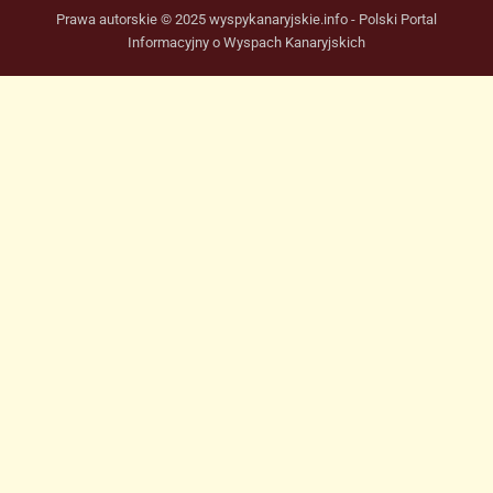
Prawa autorskie © 2025 wyspykanaryjskie.info - Polski Portal
Informacyjny o Wyspach Kanaryjskich