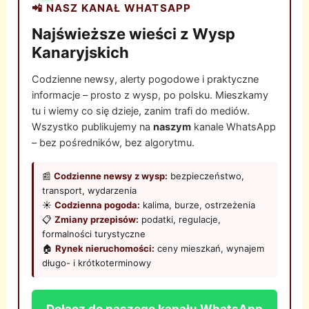
📲 NASZ KANAŁ WHATSAPP
Najświeższe wieści z Wysp
Kanaryjskich
Codzienne newsy, alerty pogodowe i praktyczne
informacje – prosto z wysp, po polsku. Mieszkamy
tu i wiemy co się dzieje, zanim trafi do mediów.
Wszystko publikujemy na
naszym
kanale WhatsApp
– bez pośredników, bez algorytmu.
📰
Codzienne newsy z wysp:
bezpieczeństwo,
transport, wydarzenia
☀️
Codzienna pogoda:
kalima, burze, ostrzeżenia
📋
Zmiany przepisów:
podatki, regulacje,
formalności turystyczne
🏠
Rynek nieruchomości:
ceny mieszkań, wynajem
długo- i krótkoterminowy
Dołącz do naszego kanału WhatsApp