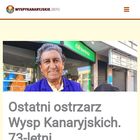
Przejdź
do
treści
Ostatni ostrzarz
Wysp Kanaryjskich.
73-letni