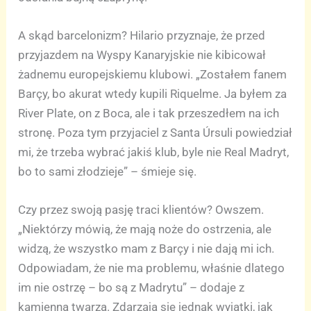
A skąd barcelonizm? Hilario przyznaje, że przed
przyjazdem na Wyspy Kanaryjskie nie kibicował
żadnemu europejskiemu klubowi. „Zostałem fanem
Barçy, bo akurat wtedy kupili Riquelme. Ja byłem za
River Plate, on z Boca, ale i tak przeszedłem na ich
stronę. Poza tym przyjaciel z Santa Úrsuli powiedział
mi, że trzeba wybrać jakiś klub, byle nie Real Madryt,
bo to sami złodzieje” – śmieje się.
Czy przez swoją pasję traci klientów? Owszem.
„Niektórzy mówią, że mają noże do ostrzenia, ale
widzą, że wszystko mam z Barçy i nie dają mi ich.
Odpowiadam, że nie ma problemu, właśnie dlatego
im nie ostrzę – bo są z Madrytu” – dodaje z
kamienną twarzą. Zdarzają się jednak wyjątki, jak