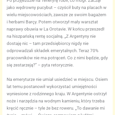
Po przyjeździe na Teneryfę robił, co mógł. Zaczął
jako wędrowny pucybut – czyścił buty na placach w
wielu miejscowościach, zawsze ze swoim bagażem
i herbami Barçy. Potem otworzył mały warsztat
naprawy obuwia w La Orotavie. W końcu przeszedł
na hiszpańską rentę socjalną. „Z Argentyny nie
dostaję nic – tam przedsiębiorcy nigdy nie
odprowadzali składek emerytalnych. Teraz 70%
pracowników nie ma potrąceń. Co z nimi będzie, gdy
się zestarzeją?” – pyta retorycznie.
Na emeryturze nie umiał usiedzieć w miejscu. Osiem
lat temu postanowił wykorzystać umiejętności
wyniesione z rodzinnego kraju. W Argentynie ostrzył
noże i narzędzia na wodnym kamieniu, który trzeba
kręcić ręcznie – tyle że bez roweru. „To dawanie mi