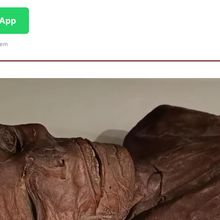
sApp
iem