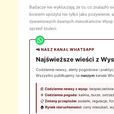
Badacze nie wykluczają, że to, co znalazł
bowiem spożyta nie tylko jako pożywienie, a
żywieniowych dawnych mieszkańców Wysp K
sprzed stuleci.
📲 NASZ KANAŁ WHATSAPP
Najświeższe wieści z Wys
Codzienne newsy, alerty pogodowe i praktyczn
Wszystko publikujemy na
naszym
kanale Wha
📰
Codzienne newsy z wysp:
bezpieczeństwo
☀️
Codzienna pogoda:
kalima, burze, ostrze
📋
Zmiany przepisów:
podatki, regulacje, fo
🏠
Rynek nieruchomości:
ceny mieszkań, wy