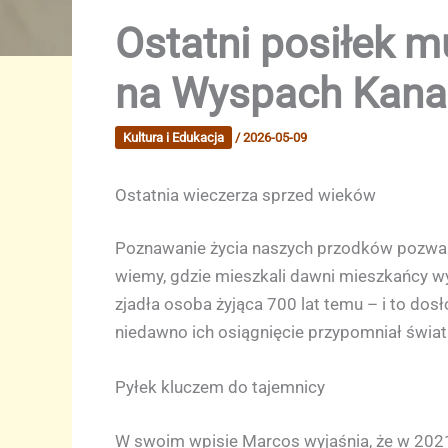
Ostatni posiłek m
na Wyspach Kanar
Kultura i Edukacja
/
2026-05-09
Ostatnia wieczerza sprzed wieków
Poznawanie życia naszych przodków pozwala 
wiemy, gdzie mieszkali dawni mieszkańcy wysp
zjadła osoba żyjąca 700 lat temu – i to dosł
niedawno ich osiągnięcie przypomniał światu
Pyłek kluczem do tajemnicy
W swoim wpisie Marcos wyjaśnia, że w 2021 