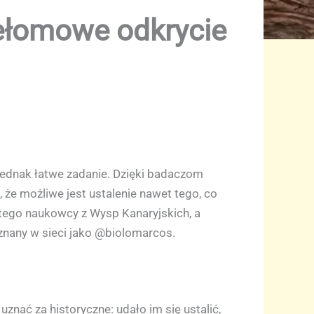
zełomowe odkrycie
 jednak łatwe zadanie. Dzięki badaczom
 że możliwe jest ustalenie nawet tego, co
i tego naukowcy z Wysp Kanaryjskich, a
 znany w sieci jako @biolomarcos.
nać za historyczne: udało im się ustalić,