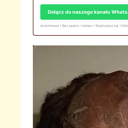
Dołącz do naszego kanału What
Anonimowo • Bez spamu i reklam • Wypisujesz się 1 klik