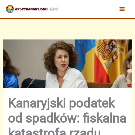
Przejdź
do
treści
Kanaryjski podatek
od spadków: fiskalna
katastrofa rządu