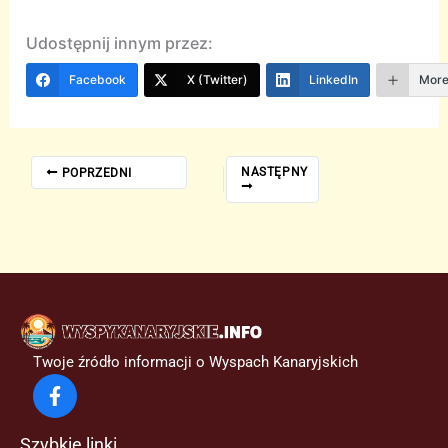
Udostępnij innym przez:
Facebook
X (Twitter)
LinkedIn
Mor
NASTĘPNY
POPRZEDNI
Twoje źródło informacji o Wyspach Kanaryjskich
Szybkie linki