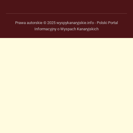
Prawa autorskie © 2025 wyspykanaryjskie.info - Polski Portal
Informacyjny o Wyspach Kanaryjskich