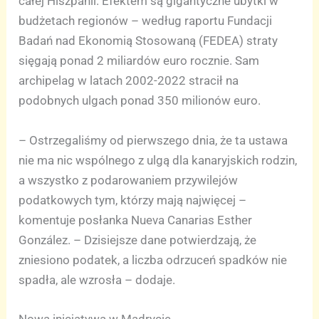
całej Hiszpanii. Efektem są gigantyczne ubytki w
budżetach regionów – według raportu Fundacji
Badań nad Ekonomią Stosowaną (FEDEA) straty
sięgają ponad 2 miliardów euro rocznie. Sam
archipelag w latach 2002-2022 stracił na
podobnych ulgach ponad 350 milionów euro.
– Ostrzegaliśmy od pierwszego dnia, że ta ustawa
nie ma nic wspólnego z ulgą dla kanaryjskich rodzin,
a wszystko z podarowaniem przywilejów
podatkowych tym, którzy mają najwięcej –
komentuje posłanka Nueva Canarias Esther
González. – Dzisiejsze dane potwierdzają, że
zniesiono podatek, a liczba odrzuceń spadków nie
spadła, ale wzrosła – dodaje.
Nowa inicjatywa w Madrycie