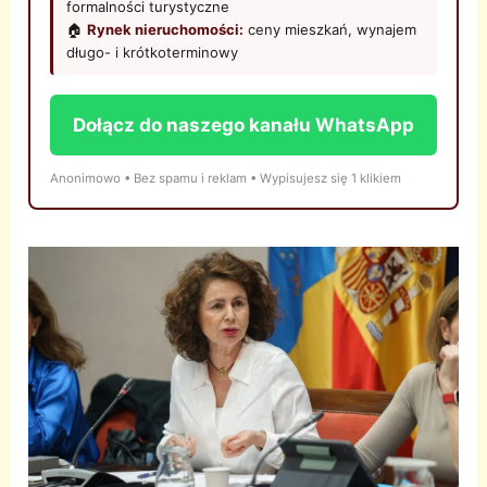
formalności turystyczne
🏠
Rynek nieruchomości:
ceny mieszkań, wynajem
długo- i krótkoterminowy
Dołącz do naszego kanału WhatsApp
Anonimowo • Bez spamu i reklam • Wypisujesz się 1 klikiem