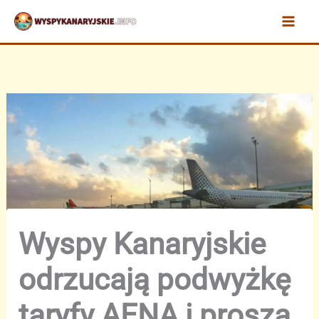
Przejdź
do
treści
Wyspy Kanaryjskie
odrzucają podwyżkę
taryfy AENA i proszą