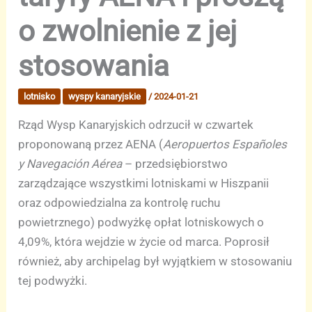
o zwolnienie z jej
stosowania
lotnisko
wyspy kanaryjskie
/
2024-01-21
Rząd Wysp Kanaryjskich odrzucił w czwartek
proponowaną przez AENA (
Aeropuertos Españoles
y Navegación Aérea
– przedsiębiorstwo
zarządzające wszystkimi lotniskami w Hiszpanii
oraz odpowiedzialna za kontrolę ruchu
powietrznego) podwyżkę opłat lotniskowych o
4,09%, która wejdzie w życie od marca. Poprosił
również, aby archipelag był wyjątkiem w stosowaniu
tej podwyżki.