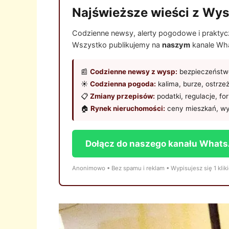
Najświeższe wieści z Wys
Codzienne newsy, alerty pogodowe i praktyczn
Wszystko publikujemy na
naszym
kanale Wha
📰
Codzienne newsy z wysp:
bezpieczeństwo
☀️
Codzienna pogoda:
kalima, burze, ostrze
📋
Zmiany przepisów:
podatki, regulacje, fo
🏠
Rynek nieruchomości:
ceny mieszkań, wy
Dołącz do naszego kanału What
Anonimowo • Bez spamu i reklam • Wypisujesz się 1 klik