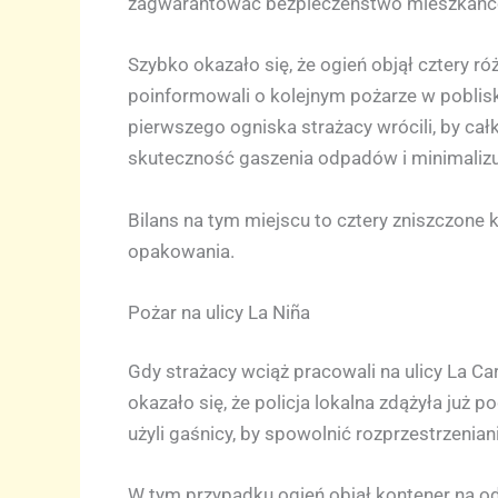
zagwarantować bezpieczeństwo mieszkańc
Szybko okazało się, że ogień objął cztery ró
poinformowali o kolejnym pożarze w poblisk
pierwszego ogniska strażacy wrócili, by ca
skuteczność gaszenia odpadów i minimaliz
Bilans na tym miejscu to cztery zniszczone k
opakowania.
Pożar na ulicy La Niña
Gdy strażacy wciąż pracowali na ulicy La Car
okazało się, że policja lokalna zdążyła już
użyli gaśnicy, by spowolnić rozprzestrzeniani
W tym przypadku ogień objął kontener na od