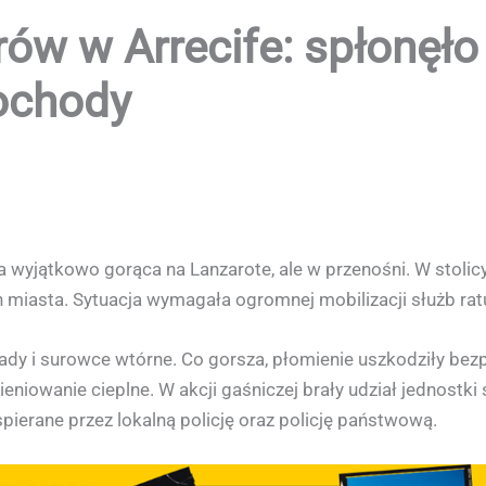
ów w Arrecife: spłonęło
ochody
 wyjątkowo gorąca na Lanzarote, ale w przenośni. W stolicy
h miasta. Sytuacja wymagała ogromnej mobilizacji służb ra
ady i surowce wtórne. Co gorsza, płomienie uszkodziły be
eniowanie cieplne. W akcji gaśniczej brały udział jednostki
ierane przez lokalną policję oraz policję państwową.