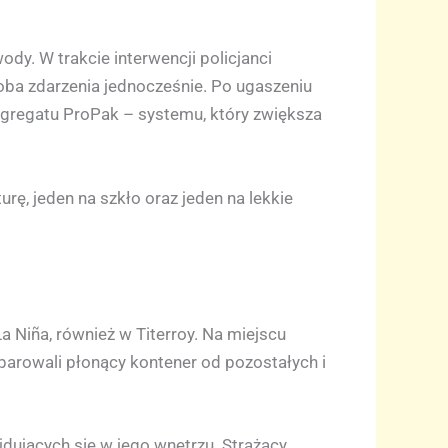
ody. W trakcie interwencji policjanci
oba zdarzenia jednocześnie. Po ugaszeniu
 agregatu ProPak – systemu, który zwiększa
urę, jeden na szkło oraz jeden na lekkie
La Niña, również w Titerroy. Na miejscu
eparowali płonący kontener od pozostałych i
dujących się w jego wnętrzu. Strażacy