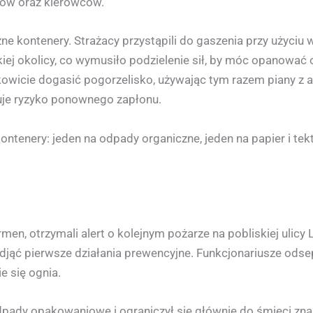
ów oraz kierowców.
żne kontenery. Strażacy przystąpili do gaszenia przy użyciu w
iej okolicy, co wymusiło podzielenie sił, by móc opanować 
łkowicie dogasić pogorzelisko, używając tym razem piany z
uje ryzyko ponownego zapłonu.
ontenery: jeden na odpady organiczne, jeden na papier i tekt
men, otrzymali alert o kolejnym pożarze na pobliskiej ulicy 
 podjąć pierwsze działania prewencyjne. Funkcjonariusze ods
e się ognia.
pady opakowaniowe i ograniczył się głównie do śmieci znaj