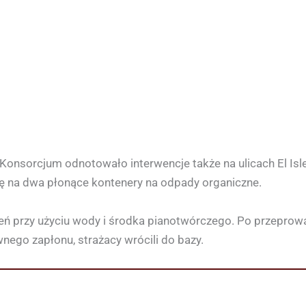
 Konsorcjum odnotowało interwencje także na ulicach El Isl
ię na dwa płonące kontenery na odpady organiczne.
eń przy użyciu wody i środka pianotwórczego. Po przeprow
nego zapłonu, strażacy wrócili do bazy.