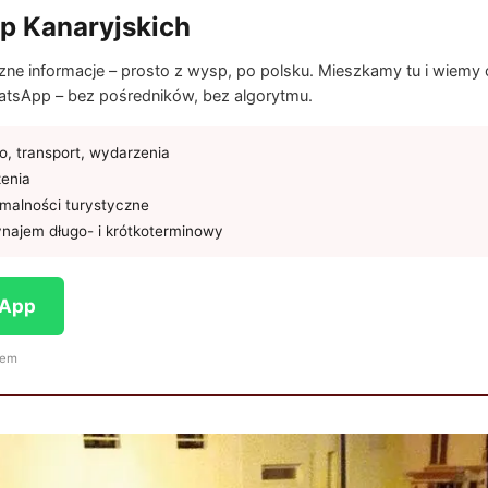
p Kanaryjskich
e informacje – prosto z wysp, po polsku. Mieszkamy tu i wiemy co
tsApp – bez pośredników, bez algorytmu.
, transport, wydarzenia
żenia
rmalności turystyczne
najem długo- i krótkoterminowy
sApp
iem