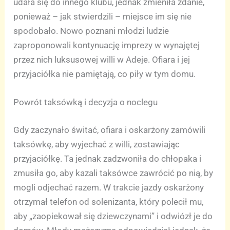
udała się do innego klubu, jednak zmieniła zdanie,
ponieważ – jak stwierdzili – miejsce im się nie
spodobało. Nowo poznani młodzi ludzie
zaproponowali kontynuację imprezy w wynajętej
przez nich luksusowej willi w Adeje. Ofiara i jej
przyjaciółka nie pamiętają, co piły w tym domu.
Powrót taksówką i decyzja o noclegu
Gdy zaczynało świtać, ofiara i oskarżony zamówili
taksówkę, aby wyjechać z willi, zostawiając
przyjaciółkę. Ta jednak zadzwoniła do chłopaka i
zmusiła go, aby kazali taksówce zawrócić po nią, by
mogli odjechać razem. W trakcie jazdy oskarżony
otrzymał telefon od solenizanta, który polecił mu,
aby „zaopiekował się dziewczynami” i odwiózł je do