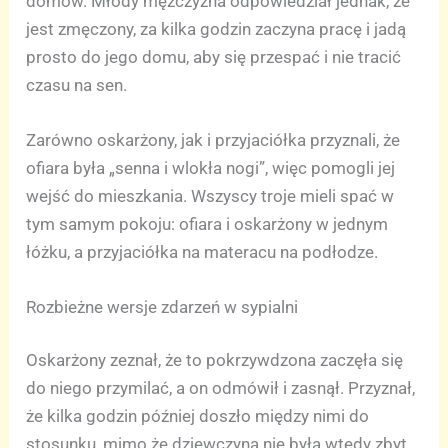
domów. Młody mężczyzna odpowiedział jednak, że
jest zmęczony, za kilka godzin zaczyna pracę i jadą
prosto do jego domu, aby się przespać i nie tracić
czasu na sen.
Zarówno oskarżony, jak i przyjaciółka przyznali, że
ofiara była „senna i wlokła nogi”, więc pomogli jej
wejść do mieszkania. Wszyscy troje mieli spać w
tym samym pokoju: ofiara i oskarżony w jednym
łóżku, a przyjaciółka na materacu na podłodze.
Rozbieżne wersje zdarzeń w sypialni
Oskarżony zeznał, że to pokrzywdzona zaczęła się
do niego przymilać, a on odmówił i zasnął. Przyznał,
że kilka godzin później doszło między nimi do
stosunku, mimo że dziewczyna nie była wtedy zbyt