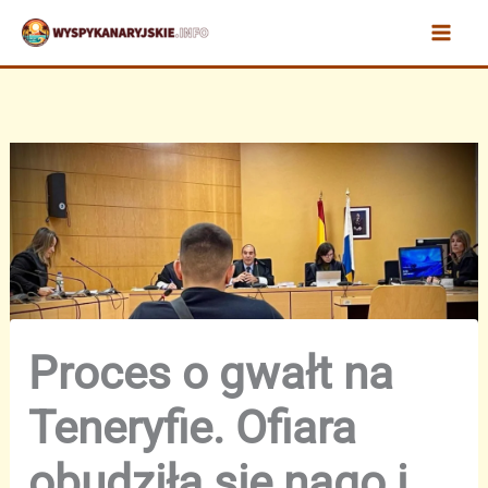
Przejdź
do
treści
Proces o gwałt na
Teneryfie. Ofiara
obudziła się nago i