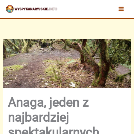
Przejdź
do
treści
Anaga, jeden z
najbardziej
spektakularnych