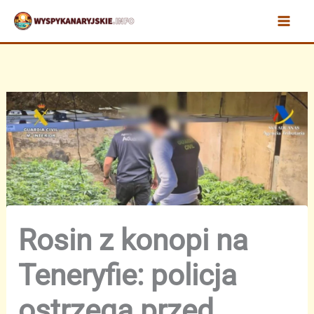
Przejdź
do
treści
Rosin z konopi na
Teneryfie: policja
ostrzega przed