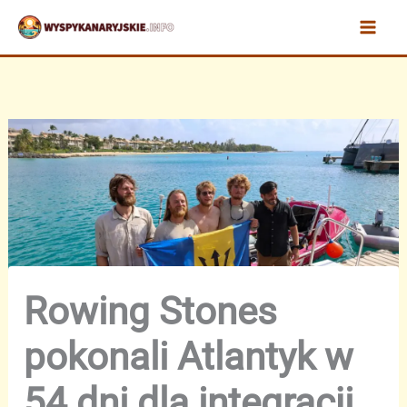
Przejdź
do
treści
Rowing Stones
pokonali Atlantyk w
54 dni dla integracji