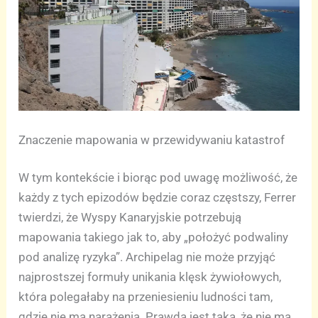
Znaczenie mapowania w przewidywaniu katastrof
W tym kontekście i biorąc pod uwagę możliwość, że
każdy z tych epizodów będzie coraz częstszy, Ferrer
twierdzi, że Wyspy Kanaryjskie potrzebują
mapowania takiego jak to, aby „położyć podwaliny
pod analizę ryzyka”. Archipelag nie może przyjąć
najprostszej formuły unikania klęsk żywiołowych,
która polegałaby na przeniesieniu ludności tam,
gdzie nie ma narażenia. Prawda jest taka, że nie ma