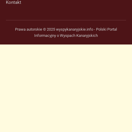
Kontakt
Prawa autorskie © 2025 wyspykanaryjskie.info - Polski Portal
Informacyjny o Wyspach Kanaryjskich