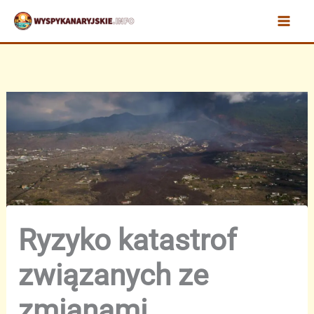
Przejdź
do
treści
Ryzyko katastrof
związanych ze
zmianami