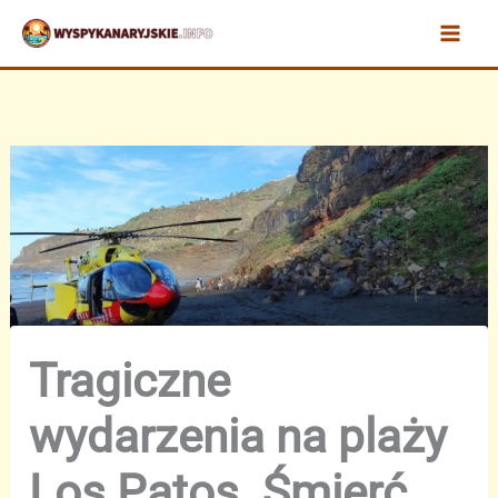
Przejdź
do
treści
Tragiczne
wydarzenia na plaży
Los Patos. Śmierć